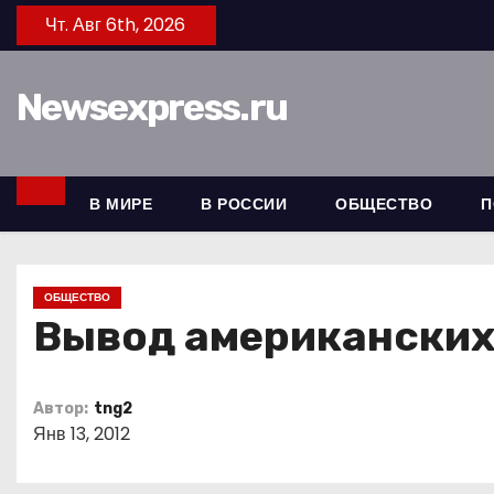
П
Чт. Авг 6th, 2026
е
р
Newsexpress.ru
е
й
т
и
В МИРЕ
В РОССИИ
ОБЩЕСТВО
П
к
с
о
ОБЩЕСТВО
д
Вывод американских
е
р
Автор:
tng2
ж
Янв 13, 2012
и
м