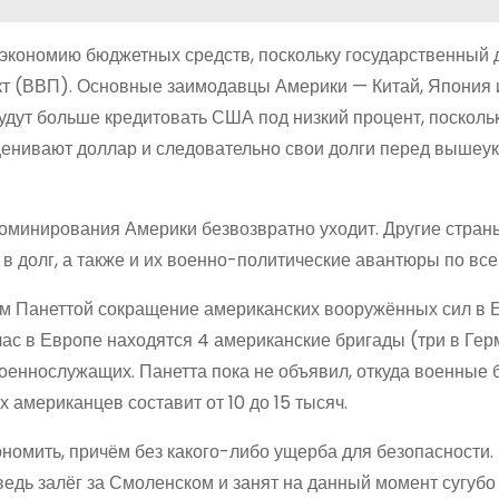
а экономию бюджетных средств, поскольку государственный 
т (ВВП). Основные заимодавцы Америки — Китай, Япония 
будут больше кредитовать США под низкий процент, поскольк
сценивают доллар и следовательно свои долги перед выше
о доминирования Америки безвозвратно уходит. Другие стра
 долг, а также и их военно-политические авантюры по все
 Панеттой сокращение американских вооружённых сил в 
ас в Европе находятся 4 американские бригады (три в Гер
оеннослужащих. Панетта пока не объявил, откуда военные 
американцев составит от 10 до 15 тысяч.
номить, причём без какого-либо ущерба для безопасности.
ведь залёг за Смоленском и занят на данный момент сугубо