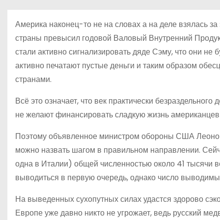
о
м
Америка наконец-то не на словах а на деле взялась з
у
страны превысил годовой Валовый Внутренний Продук
стали активно сигнализировать дяде Сэму, что они не 
активно печатают пустые деньги и таким образом обе
странами.
Всё это означает, что век практически безраздельног
не желают финансировать сладкую жизнь американцев в
Поэтому объявленное министром обороны США Леоном
можно назвать шагом в правильном направлении. Сейч
одна в Италии) общей численностью около 41 тысячи в
выводиться в первую очередь, однако число выводимых 
На выведенных сухопутных силах удастся здорово сэко
Европе уже давно никто не угрожает, ведь русский мед