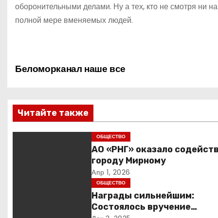
оборонительными делами. Ну а тех, кто не смотря ни на
полной мере вменяемых людей.
Н
Беломорканал наше все
а
в
Читайте также
и
ОБЩЕСТВО
г
АО «РНГ» оказало содейст
городу Мирному
а
Апр 1, 2026
ОБЩЕСТВО
ц
Награды сильнейшим:
и
Состоялось вручение