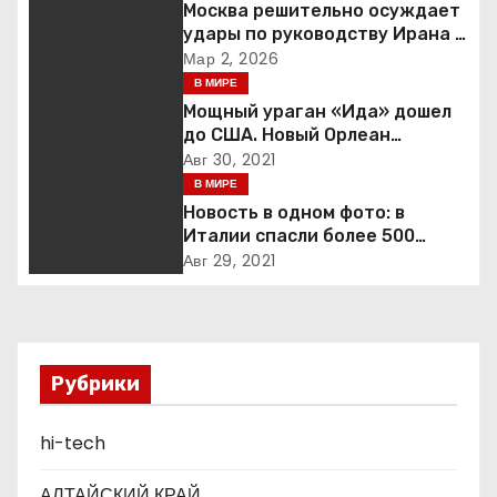
Москва решительно осуждает
г
удары по руководству Ирана и
призывает к немедленной
Мар 2, 2026
а
деэскалации
В МИРЕ
Мощный ураган «Ида» дошел
ц
до США. Новый Орлеан
готовится к удару стихии
Авг 30, 2021
и
В МИРЕ
я
Новость в одном фото: в
Италии спасли более 500
п
мигрантов на рыбацкой лодке
Авг 29, 2021
о
з
Рубрики
а
п
hi-tech
и
АЛТАЙСКИЙ КРАЙ