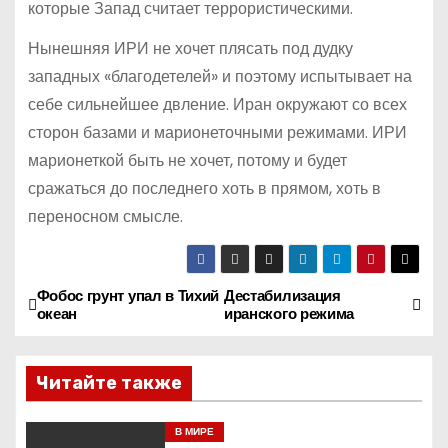
которые Запад считает террористическими.
Нынешняя ИРИ не хочет плясать под дудку
западных «благодетелей» и поэтому испытывает на
себе сильнейшее двление. Иран окружают со всех
сторон базами и марионеточными режимами. ИРИ
марионеткой быть не хочет, потому и будет
сражаться до последнего хоть в прямом, хоть в
переносном смысле.
Фобос грунт упал в Тихий
Дестабилизация
Н
океан
иранского режима
а
Читайте также
в
и
В МИРЕ