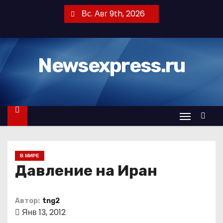
П
Вс. Авг 9th, 2026
е
р
е
Newsexpress.ru
й
т
и
к
с
о
д
В МИРЕ
е
Давление на Иран
р
ж
и
Автор:
tng2
Янв 13, 2012
м