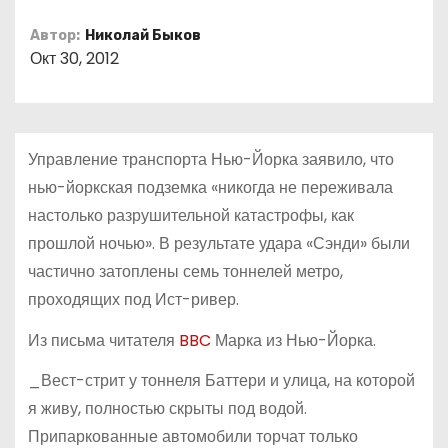
о
Автор:
Николай Быков
м
Окт 30, 2012
у
Управление транспорта Нью-Йорка заявило, что
нью-йоркская подземка «никогда не переживала
настолько разрушительной катастрофы, как
прошлой ночью». В результате удара «Сэнди» были
частично затоплены семь тоннелей метро,
проходящих под Ист-ривер.
Из письма читателя
BBC
Марка из Нью-Йорка.
_Вест-стрит у тоннеля Баттери и улица, на которой
я живу, полностью скрыты под водой.
Припаркованные автомобили торчат только