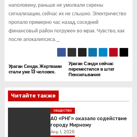
наполовину, раньше не умолкали сирены
сигнализации, сейчас их не слышно. Электричество
пропало примерно час назад, соседний
финансовый район погружен во мрак. Чувство, как
после апокалипсиса._
Ураган Сэнди сейчас
Н
Ураган Сенди. Жертвами
переместился в штат
стали уже 13 человек.
Пенсильвания
а
в
Читайте также
и
ОБЩЕСТВО
г
АО «РНГ» оказало содействие
городу Мирному
а
Апр 1, 2026