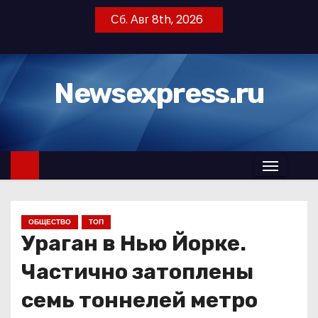
П
Сб. Авг 8th, 2026
е
р
е
Newsexpress.ru
й
т
и
к
с
о
д
ОБЩЕСТВО
ТОП
е
Ураган в Нью Йорке.
р
ж
Частично затоплены
и
семь тоннелей метро
м