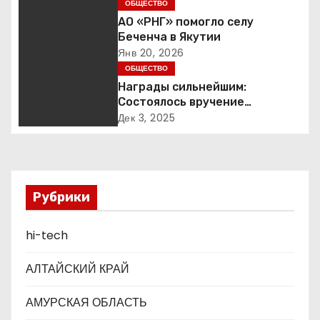
ОБЩЕСТВО
ц
АО «РНГ» помогло селу
Беченча в Якутии
и
Янв 20, 2026
ОБЩЕСТВО
я
Награды сильнейшим:
п
Состоялось вручение
международной премии Best
Дек 3, 2025
о
Business Awards
з
а
Рубрики
п
hi-tech
и
АЛТАЙСКИЙ КРАЙ
с
АМУРСКАЯ ОБЛАСТЬ
я