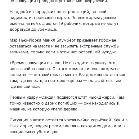
по эвакуации граждан и устранению разрушений.
На одной из городских электростанций, по всей
видимости, произошёл взрыв. По некоторым данным,
именно на ней остаются 19 рабочих, которые не могут
добраться до убежища.
Мэр Нью-Йорка Майкл Блумберг призывает горожан
оставаться на месте и не засыпать экстренные службы
звонками, только если в этом нет острейшей нужды:
«Время эвакуации вышло. Не выходите на улицу, это
чрезвычайно опасно. С этого момента и пока шторм не
кончится — оставайтесь на месте. Вы должны оставаться
там, где вы есть; я повторю ещё раз — оставайтесь там,
где вы сейчас».
Первым удару «Сэнди» подвергся штат Нью-Джерси. Там
точно известно о двоих погибших — они находились в
машине, на которую упало дерево.
Ситуация в штате остаётся чрезвычайно серьёзной. Как и в
Нью-Йорке, людям рекомендовано находится дома или в
специальных убежищах.