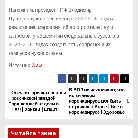
Напомним, президент РФ Владимир
Путин поручил обеспечить в 2021-2030 годах
реализацию мероприятий по строительству и
капремонту общежитий федеральных вузов, а в
2022-2030 годах создать сеть современных
кампусов вузов страны.
Источник:
АиФ
В ВОЗ не исключают, что
Н
Овечкин признан первой
источником
российской звездой
коронавируса мог быть
а
прошедшей недели в
не рынок в Ухане | Все о
НХЛ | Хоккей | Спорт
коронавирусе | Здоровье
в
и
Читайте также