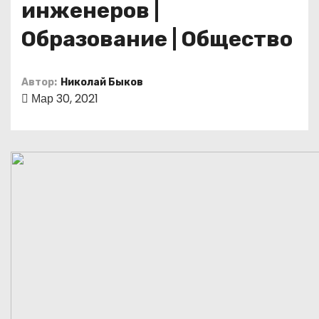
инженеров |
о
м
Образование | Общество
у
Автор:
Николай Быков
Мар 30, 2021