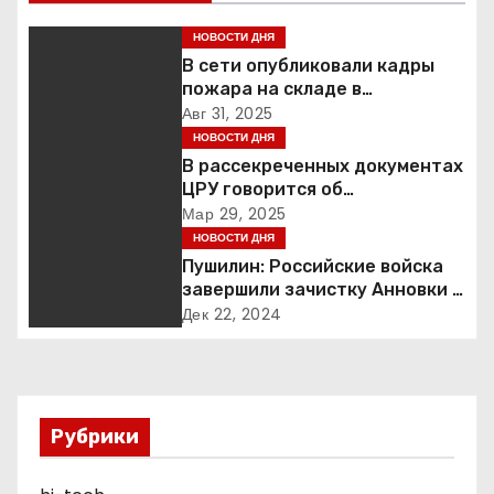
г
НОВОСТИ ДНЯ
а
В сети опубликовали кадры
пожара на складе в
ц
подмосковной Балашихе
Авг 31, 2025
НОВОСТИ ДНЯ
и
В рассекреченных документах
ЦРУ говорится об
я
«обнаружении» Ковчега
Мар 29, 2025
Завета
НОВОСТИ ДНЯ
п
Пушилин: Российские войска
завершили зачистку Анновки в
о
ДНР
Дек 22, 2024
з
а
п
Рубрики
и