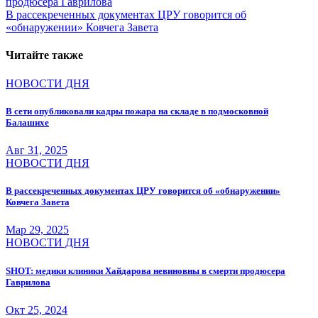
продюсера Гаврилова
по
В рассекреченных документах ЦРУ говорится об
записям
«обнаружении» Ковчега Завета
Читайте также
НОВОСТИ ДНЯ
В сети опубликовали кадры пожара на складе в подмосковной
Балашихе
Авг 31, 2025
НОВОСТИ ДНЯ
В рассекреченных документах ЦРУ говорится об «обнаружении»
Ковчега Завета
Мар 29, 2025
НОВОСТИ ДНЯ
SHOT: медики клиники Хайдарова невиновны в смерти продюсера
Гаврилова
Окт 25, 2024