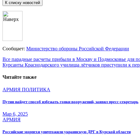
К списку новостей
Сообщает:
Министерство обороны Российской Федерации
Навигация
Все парадные расчеты прибыли в Москву и Подмосковье для п
Курсанты Краснодарского училища лётчиков приступили к пер
по
записям
Читайте также
АРМИЯ
ПОЛИТИКА
Путин найдет способ избежать гонки вооружений, заявил пресс-секретарь
Мар 6, 2025
АРМИЯ
Российские морпехи уничтожили украинскую ДРГ в Курской области