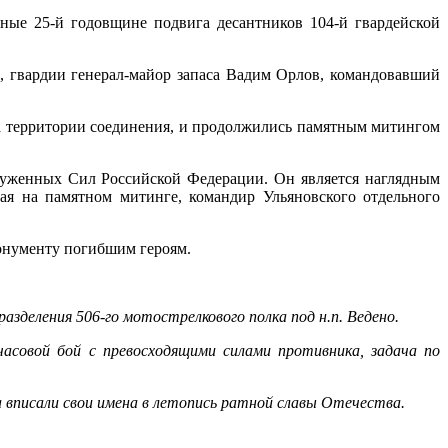
ные 25-й годовщине подвига десантников 104-й гвардейской
, гвардии генерал-майор запаса Вадим Орлов, командовавший
а территории соединения, и продолжились памятным митингом
руженных Сил Российской Федерации. Он является наглядным
я на памятном митинге, командир Ульяновского отдельного
онументу погибшим героям.
азделения 506-го мотострелкового полка под н.п. Ведено.
асовой бой с превосходящими силами противника, задача по
а вписали свои имена в летопись ратной славы Отечества.