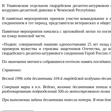
В Ульяновском отдельном гвардейском десантно-штурмовом 
воздушно-десантной дивизии в Чеченской Республике.
В памятных мероприятиях приняли участие командование и л
соединением в тот период, представители ветеранских и обще
Памятные мероприятия начались с заупокойной литии по пог
на плацу воинской части.
«Подвиг, совершенный нашими однополчанами 25 лет назад 
примером мужества и героизма защитников Отечества, до к
гвардейского десантно-штурмового соединения Герой России 
По окончании митинга собравшиеся почтили память погибших
Справочно:
Весной 1996 года десантники 104-й гвардейской воздушно-десан
Совершая марш к н.п. Ведено, колонна десантников попала
разблокированию подразделений 506-го мотострелкового полка
При выполнении задачи десантники понесли потери. В том бою