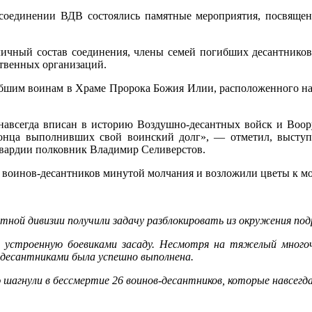
соединении ВДВ состоялись памятные мероприятия, посвящен
ичный состав соединения, члены семей погибших десантников
ственных организаций.
ибшим воинам в Храме Пророка Божия Илии, расположенного н
навсегда вписан в историю Воздушно-десантных войск и Воо
онца выполнивших свой воинский долг», — отметил, выступа
гвардии полковник Владимир Селиверстов.
 воинов-десантников минутой молчания и возложили цветы к м
тной дивизии получили задачу разблокировать из окружения подр
 в устроенную боевиками засаду. Несмотря на тяжелый многоч
 десантниками была успешно выполнена.
 шагнули в бессмертие 26 воинов-десантников, которые навсегд