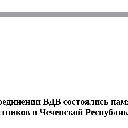
оединении ВДВ состоялись пам
нтников в Чеченской Республи