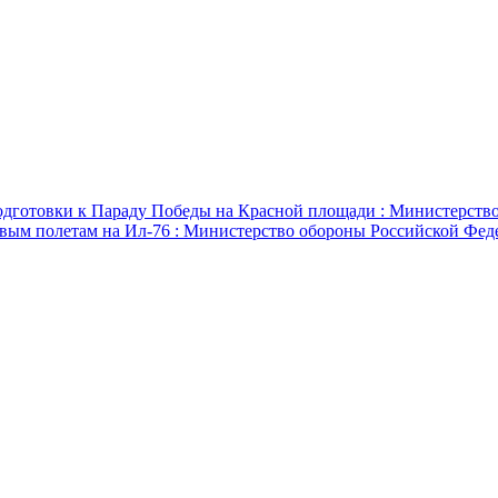
одготовки к Параду Победы на Красной площади : Министерств
вым полетам на Ил-76 : Министерство обороны Российской Фед