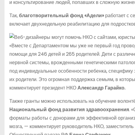
и консультирование людей, попавших в сложную жизне
Так,
благотворительный фонд «Адели»
работает с с
включает двухнедельную реабилитацию для подростков 
«Вместе с Департаментом мы уже не первый год прово
помощи для 246 детей и 265 родителей. Дети с разли
нервной системы, врожденными генетическими патоло
под индивидуальные особенности ребенка, специфику 
их родители. Это огромная поддержка семьям, в котор
комментирует президент НКО
Александр Гарайко.
Также гранты можно использовать на обучение волонтё
Национальный фонд развития здравоохранения
. 
форматы работы с донорами для эффективной организа
мозга, — комментирует руководитель НКО, заместитель
Общественной палате РФ
Елена Стефанюк
.