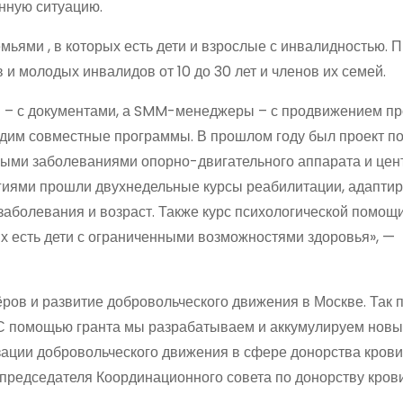
нную ситуацию.
емьями , в которых есть дети и взрослые с инвалидностью.
и молодых инвалидов от 10 до 30 лет и членов их семей.
дим совместные программы. В прошлом году был проект п
чными заболеваниями опорно-двигательного аппарата и це
гиями прошли двухнедельные курсы реабилитации, адапти
заболевания и возраст. Также курс психологической помощ
ых есть дети с ограниченными возможностями здоровья», —
ров и развитие добровольческого движения в Москве. Так 
«С помощью гранта мы разрабатываем и аккумулируем нов
ции добровольческого движения в сфере донорства крови 
 председателя Координационного совета по донорству кров