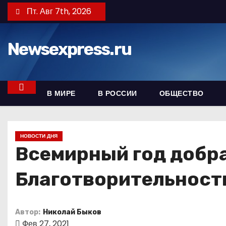
П
Пт. Авг 7th, 2026
е
р
Newsexpress.ru
е
й
т
и
В МИРЕ
В РОССИИ
ОБЩЕСТВО
к
с
о
НОВОСТИ ДНЯ
д
Всемирный год добра
е
Благотворительность
р
ж
и
Автор:
Николай Быков
м
Фев 27, 2021