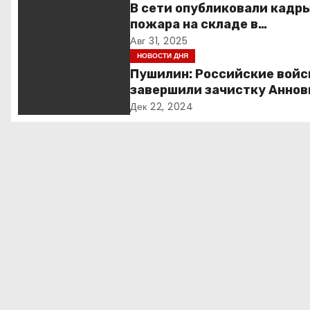
В сети опубликовали кадр
а
пожара на складе в
подмосковной Балашихе
Авг 31, 2025
ц
НОВОСТИ ДНЯ
и
Пушилин: Российские войс
завершили зачистку Аннов
я
ДНР
Дек 22, 2024
п
о
з
а
п
и