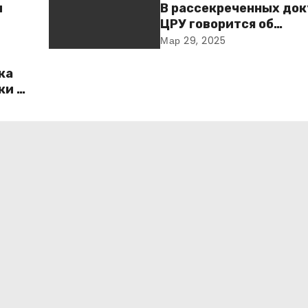
ы
В рассекреченных до
ЦРУ говорится об
«обнаружении» Ковче
Мар 29, 2025
Завета
ка
ки в