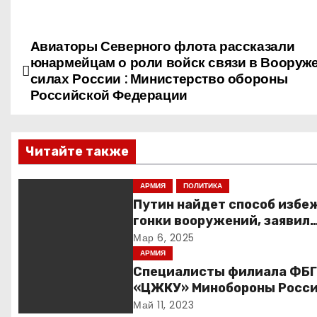
Авиаторы Северного флота рассказали
Н
юнармейцам о роли войск связи в Вооруж
а
силах России : Министерство обороны
Российской Федерации
в
и
Читайте также
г
АРМИЯ
ПОЛИТИКА
а
Путин найдет способ избе
гонки вооружений, заявил
ц
пресс-секретарь
Мар 6, 2025
и
АРМИЯ
Специалисты филиала ФБ
я
«ЦЖКУ» Минобороны Росси
ЦВО переведены в режим
Май 11, 2023