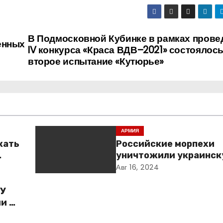
В Подмосковной Кубинке в рамках прове
енных
IV конкурса «Краса ВДВ–2021» состоялос
второе испытание «Кутюрье»
АРМИЯ
жать
Российские морпехи
уничтожили украинск
Курской области
Авг 16, 2024
ГУ
и по