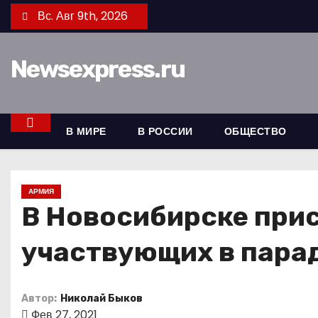
П
Вс. Авг 9th, 2026
е
р
Newsexpress.ru
е
й
т
и
В МИРЕ
В РОССИИ
ОБЩЕСТВО
к
с
о
АРМИЯ
д
В Новосибирске при
е
участвующих в парад
р
ж
и
Автор:
Николай Быков
м
Фев 27, 2021