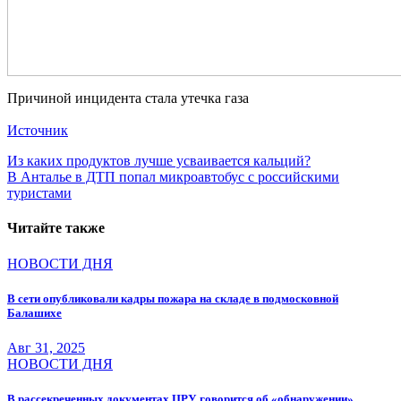
Причиной инцидента стала утечка газа
Источник
Навигация
Из каких продуктов лучше усваивается кальций?
В Анталье в ДТП попал микроавтобус с российскими
по
туристами
записям
Читайте также
НОВОСТИ ДНЯ
В сети опубликовали кадры пожара на складе в подмосковной
Балашихе
Авг 31, 2025
НОВОСТИ ДНЯ
В рассекреченных документах ЦРУ говорится об «обнаружении»