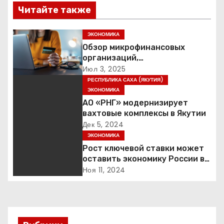
в
Читайте также
и
ЭКОНОМИКА
г
Обзор микрофинансовых
организаций,
а
предоставляющих Займ
Июл 3, 2025
онлайн срочно без отказа
РЕСПУБЛИКА САХА (ЯКУТИЯ)
ц
ЭКОНОМИКА
АО «РНГ» модернизирует
и
вахтовые комплексы в Якутии
Дек 5, 2024
я
ЭКОНОМИКА
п
Рост ключевой ставки может
оставить экономику России в
о
руинах: кто пытается
Ноя 11, 2024
обрушить денежно-
з
кредитную политику страны
а