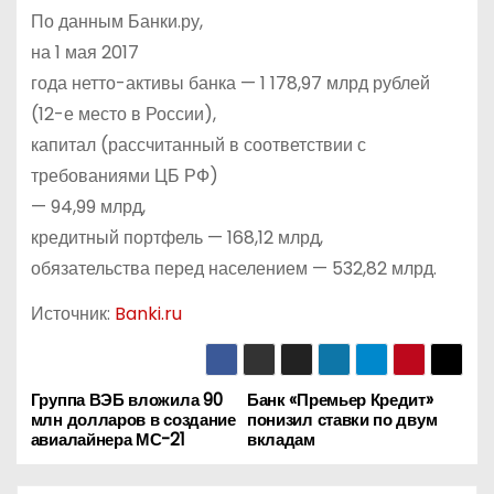
По данным Банки.ру,
на 1 мая 2017
года нетто-активы банка — 1 178,97 млрд рублей
(12-е место в России),
капитал (рассчитанный в соответствии с
требованиями ЦБ РФ)
— 94,99 млрд,
кредитный портфель — 168,12 млрд,
обязательства перед населением — 532,82 млрд.
Источник:
Banki.ru
Группа ВЭБ вложила 90
Банк «Премьер Кредит»
Н
млн долларов в создание
понизил ставки по двум
авиалайнера МС-21
вкладам
а