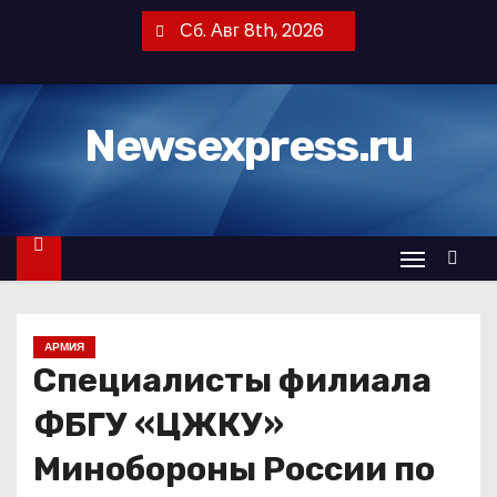
П
Сб. Авг 8th, 2026
е
р
е
Newsexpress.ru
й
т
и
к
с
о
д
АРМИЯ
е
Специалисты филиала
р
ж
ФБГУ «ЦЖКУ»
и
Минобороны России по
м