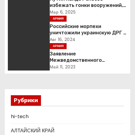
избежать гонки вооружений,
и
заявил пресс-секретарь
Мар 6, 2025
АРМИЯ
я
Российские морпехи
п
уничтожили украинскую ДРГ в
Курской области
Авг 16, 2024
о
АРМИЯ
Заявление
з
Межведомственного
координационного штаба
Май 11, 2023
а
Российской Федерации по
гуманитарному реагированию
п
: Министерство обороны
Российской Федерации
и
Рубрики
с
hi-tech
я
АЛТАЙСКИЙ КРАЙ