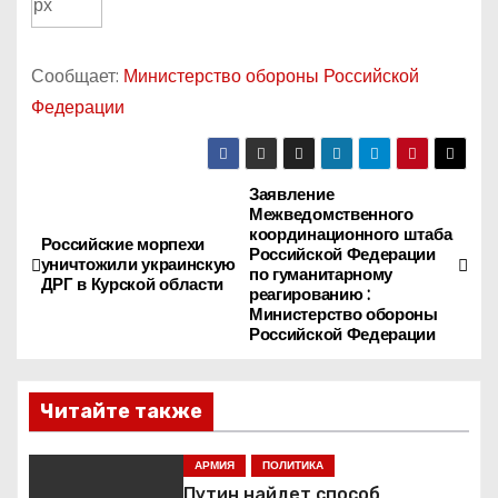
Сообщает:
Министерство обороны Российской
Федерации
Заявление
Н
Межведомственного
координационного штаба
а
Российские морпехи
Российской Федерации
уничтожили украинскую
по гуманитарному
ДРГ в Курской области
в
реагированию :
Министерство обороны
Российской Федерации
и
г
Читайте также
а
АРМИЯ
ПОЛИТИКА
ц
Путин найдет способ