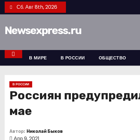
П
Сб. Авг 8th, 2026
е
р
Newsexpress.ru
е
й
т
и
В МИРЕ
В РОССИИ
ОБЩЕСТВО
к
с
о
В РОССИИ
д
Россиян предупредил
е
мае
р
ж
и
Автор:
Николай Быков
м
Апр 9, 2021