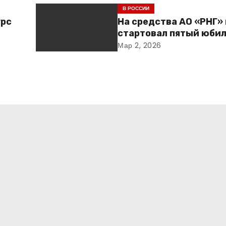
В РОССИИ
урс
На средства АО «РНГ»
стартовал пятый юби
и
конкурс в сфере обра
Мар 2, 2026
овая
ия –