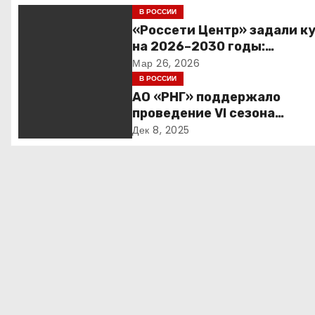
и
В РОССИИ
г
«Россети Центр» задали к
на 2026–2030 годы:
а
инвестиции в надежность 
Мар 26, 2026
сбалансированная финанс
В РОССИИ
ц
политика
АО «РНГ» поддержало
и
проведение VI сезона
международной детско-
Дек 8, 2025
я
юношеской премии «Эколог
дело каждого»
п
о
з
а
п