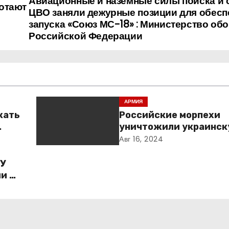
Авиационные и наземные силы поиска и 
отают
ЦВО заняли дежурные позиции для обесп
запуска «Союз МС-18» : Министерство об
Российской Федерации
АРМИЯ
жать
Российские морпехи
уничтожили украинск
Курской области
Авг 16, 2024
ГУ
и по
о