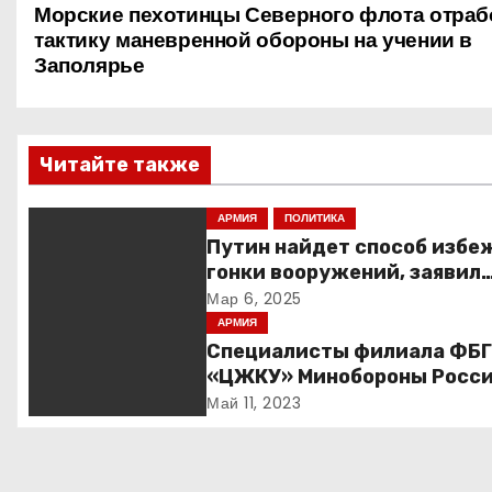
Н
Морские пехотинцы Северного флота отраб
тактику маневренной обороны на учении в
а
Заполярье
в
и
Читайте также
г
АРМИЯ
ПОЛИТИКА
а
Путин найдет способ избе
гонки вооружений, заявил
ц
пресс-секретарь
Мар 6, 2025
и
АРМИЯ
Специалисты филиала ФБ
я
«ЦЖКУ» Минобороны Росси
ЦВО переведены в режим
Май 11, 2023
п
повышенной готовности в
преддверии майских
о
праздников : Министерств