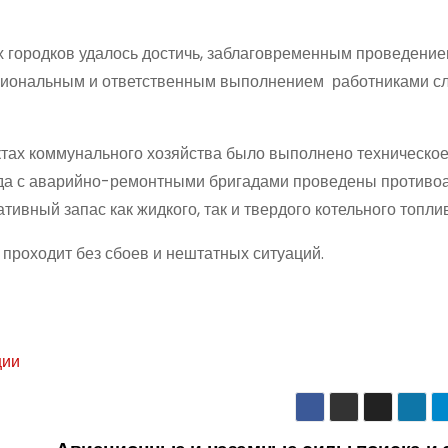
 городков удалось достичь, заблаговременным проведени
ссиональным и ответственным выполнением работниками с
ктах коммунального хозяйства было выполнено техническо
ода с аварийно-ремонтными бригадами проведены против
ивный запас как жидкого, так и твердого котельного топли
роходит без сбоев и нештатных ситуаций.
ции