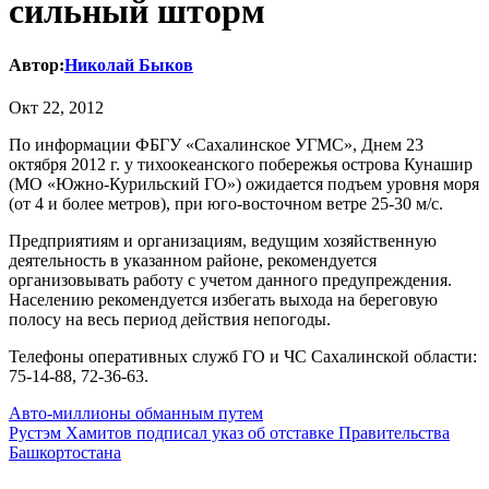
сильный шторм
Автор:
Николай Быков
Окт 22, 2012
По информации ФБГУ «Сахалинское УГМС», Днем 23
октября 2012 г. у тихоокеанского побережья острова Кунашир
(МО «Южно-Курильский ГО») ожидается подъем уровня моря
(от 4 и более метров), при юго-восточном ветре 25-30 м/с.
Предприятиям и организациям, ведущим хозяйственную
деятельность в указанном районе, рекомендуется
организовывать работу с учетом данного предупреждения.
Населению рекомендуется избегать выхода на береговую
полосу на весь период действия непогоды.
Телефоны оперативных служб ГО и ЧС Сахалинской области:
75-14-88, 72-36-63.
Навигация
Авто-миллионы обманным путем
Рустэм Хамитов подписал указ об отставке Правительства
по
Башкортостана
записям