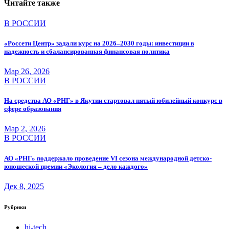
Читайте также
В РОССИИ
«Россети Центр» задали курс на 2026–2030 годы: инвестиции в
надежность и сбалансированная финансовая политика
Мар 26, 2026
В РОССИИ
На средства АО «РНГ» в Якутии стартовал пятый юбилейный конкурс в
сфере образования
Мар 2, 2026
В РОССИИ
АО «РНГ» поддержало проведение VI сезона международной детско-
юношеской премии «Экология – дело каждого»
Дек 8, 2025
Рубрики
hi-tech