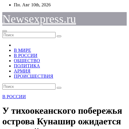
Перейти
Пн. Авг 10th, 2026
к
содержимому
Newsexpress.ru
В МИРЕ
В РОССИИ
ОБЩЕСТВО
ПОЛИТИКА
АРМИЯ
ПРОИСШЕСТВИЯ
В РОССИИ
У тихоокеанского побережья
острова Кунашир ожидается