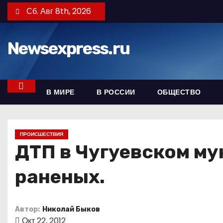
П
Сб. Авг 8th, 2026
е
р
Newsexpress.ru
е
й
т
и
В МИРЕ
В РОССИИ
ОБЩЕСТВО
к
с
о
ПРОИСШЕСТВИЯ
д
ДТП в Чугуевском му
е
раненых.
р
ж
и
Автор:
Николай Быков
м
Окт 22, 2012