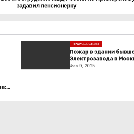
задавил пенсионерку
ПРОИСШЕСТВИЯ
Пожар в здании бывш
Электрозавода в Моск
успешно ликвидирова
Фев 9, 2025
ча:
о и