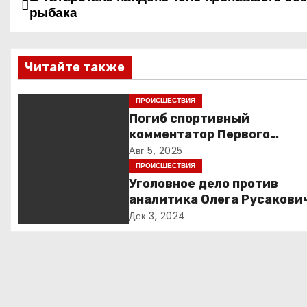
Н
рыбака
а
в
Читайте также
и
ПРОИСШЕСТВИЯ
г
Погиб спортивный
комментатор Первого
а
Александр Гришин
Авг 5, 2025
ПРОИСШЕСТВИЯ
ц
Уголовное дело против
и
аналитика Олега Русакови
обвинения, вымогательств
Дек 3, 2024
я
неожиданные повороты
п
о