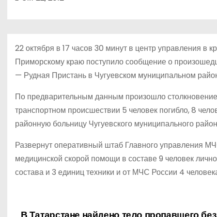
о
м
у
22 октября в 17 часов 30 минут в центр управления в
Приморскому краю поступило сообщение о произошед
— Рудная Пристань в Чугуевском муниципальном райо
По предварительным данным произошло столкновение
транспортном происшествии 5 человек погибло, 8 чел
районную больницу Чугуевского муниципального район
Развернут оперативный штаб Главного управления МЧ
медицинской скорой помощи в составе 9 человек личног
состава и 3 единиц техники и от МЧС России 4 человека
В Татарстане найдено тело пропавшего без