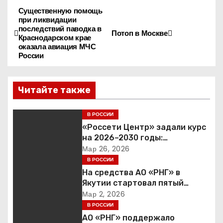
Существенную помощь
Н
при ликвидации
последствий паводка в
а
Потоп в Москве
Краснодарском крае
оказала авиация МЧС
в
России
и
Читайте также
г
В РОССИИ
а
«Россети Центр» задали курс
ц
на 2026–2030 годы:
инвестиции в надежность и
Мар 26, 2026
и
сбалансированная
В РОССИИ
финансовая политика
На средства АО «РНГ» в
я
Якутии стартовал пятый
юбилейный конкурс в сфере
Мар 2, 2026
п
образования
В РОССИИ
АО «РНГ» поддержало