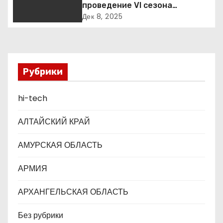
о
проведение VI сезона
международной детско-
Дек 8, 2025
з
юношеской премии «Экология
– дело каждого»
а
п
Рубрики
и
hi-tech
с
АЛТАЙСКИЙ КРАЙ
я
АМУРСКАЯ ОБЛАСТЬ
м
АРМИЯ
АРХАНГЕЛЬСКАЯ ОБЛАСТЬ
Без рубрики