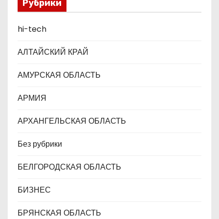
а
Рубрики
п
hi-tech
и
АЛТАЙСКИЙ КРАЙ
с
АМУРСКАЯ ОБЛАСТЬ
я
АРМИЯ
м
АРХАНГЕЛЬСКАЯ ОБЛАСТЬ
Без рубрики
БЕЛГОРОДСКАЯ ОБЛАСТЬ
БИЗНЕС
БРЯНСКАЯ ОБЛАСТЬ