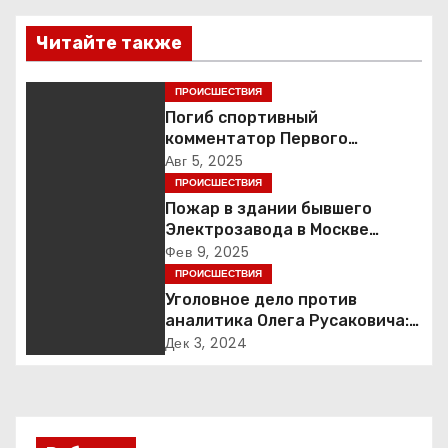
в
Читайте также
и
ПРОИСШЕСТВИЯ
г
Погиб спортивный
комментатор Первого
а
Александр Гришин
Авг 5, 2025
ПРОИСШЕСТВИЯ
ц
Пожар в здании бывшего
Электрозавода в Москве
и
успешно ликвидирован
Фев 9, 2025
ПРОИСШЕСТВИЯ
я
Уголовное дело против
п
аналитика Олега Русаковича:
обвинения, вымогательство и
Дек 3, 2024
о
неожиданные повороты
з