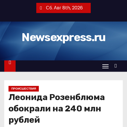
П
Сб. Авг 8th, 2026
е
р
е
Newsexpress.ru
й
т
и
к
с
о
д
ПРОИСШЕСТВИЯ
е
Леонида Розенблюма
р
ж
обокрали на 240 млн
и
рублей
м