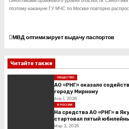
синоптиками оранжевого уровня опасности. Синоптики о
поэтому накануне ГУ МЧС по Москве повторно распрос
Н
МВД оптимизирует выдачу паспортов
а
в
Читайте также
и
ОБЩЕСТВО
г
АО «РНГ» оказало содейст
городу Мирному
а
Апр 1, 2026
В РОССИИ
ц
На средства АО «РНГ» в Як
и
стартовал пятый юбилейн
конкурс в сфере образован
Мар 2, 2026