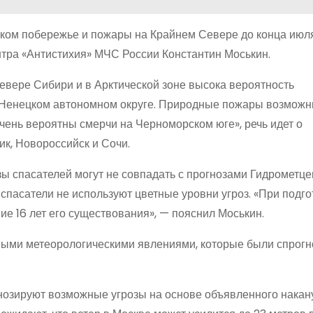
ом побережье и пожары на Крайнем Севере до конца июл
нтра «Антистихия» МЧС России Константин Моськин.
евере Сибири и в Арктической зоне высока вероятность
Ненецком автономном округе. Природные пожары возможн
очень вероятны смерчи на Черноморском юге», речь идет о
ик, Новороссийск и Сочи.
зы спасателей могут не совпадать с прогнозами Гидрометцен
спасатели не используют цветные уровни угроз. «При подго
е 16 лет его существования», — пояснил Моськин.
сными метеорологическими явлениями, которые были спрог
гнозируют возможные угрозы на основе объявленного накан