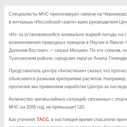
о
м
Специалисты МЧС прогнозируют смерчи на Черноморск
у
в интервью «Российской газете» врио руководителя Це
«Из-за установившейся аномально жаркой погоды на с
возникновения природных пожаров в Якутии и Ямало-
Дальнем Востоке», — сказал Моськин. По его словам, «
Туапсинском районе, городских округах Анапа, Гелендж
Представитель центра «Антистихия» сказал, что прогно
объясняется разными критериями расчетов. Например, 
прогнозов мы применяем наработки Центра за последни
Количество чрезвычайных ситуаций, связанных с опа
МЧС на 2016 год, не превышает 120.
Как уточняет
ТАСС
, в настоящее время спасатели про