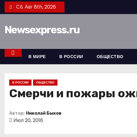
П
Сб. Авг 8th, 2026
е
р
Newsexpress.ru
е
й
т
и
В МИРЕ
В РОССИИ
ОБЩЕСТВО
к
с
о
В РОССИИ
ОБЩЕСТВО
д
Смерчи и пожары ож
е
р
Автор:
Николай Быков
ж
Июл 20, 2016
и
м