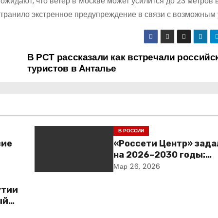
жидают, что ветер в Москве может усилится до 23 метров в
транило экстренное предупреждение в связи с возможным 
В РСТ рассказали как встречали российс
туристов в Анталье
В РОССИИ
вие
«Россети Центр» зада
на 2026–2030 годы:
инвестиции в надежно
Мар 26, 2026
сбалансированная фи
политика
утии
ый
ия