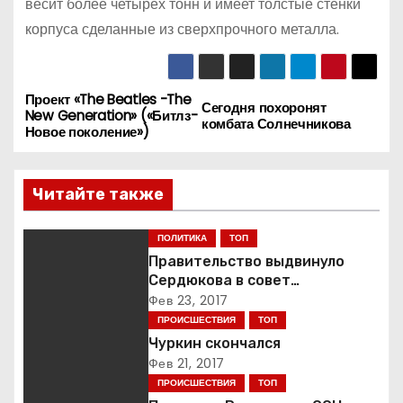
весит более четырех тонн и имеет толстые стенки
корпуса сделанные из сверхпрочного металла.
Проект «The Beatles -The
Н
Сегодня похоронят
New Generation» («Битлз-
комбата Солнечникова
Новое поколение»)
а
в
Читайте также
и
ПОЛИТИКА
ТОП
г
Правительство выдвинуло
Сердюкова в совет
а
директоров ОАК
Фев 23, 2017
ПРОИСШЕСТВИЯ
ТОП
ц
Чуркин скончался
Фев 21, 2017
и
ПРОИСШЕСТВИЯ
ТОП