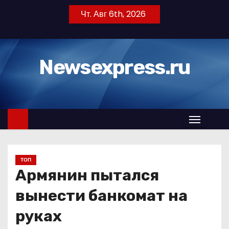
П
Чт. Авг 6th, 2026
е
р
е
Newsexpress.ru
й
т
и
к
с
о
д
ТОП
е
Армянин пытался
р
ж
вынести банкомат на
и
руках
м