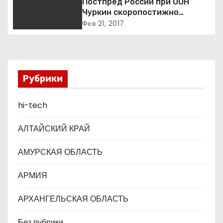
я
Постпред России при ООН
Чуркин скоропостижно
п
скончался в Нью-йорке
Фев 21, 2017
о
з
Рубрики
а
hi-tech
п
и
АЛТАЙСКИЙ КРАЙ
с
АМУРСКАЯ ОБЛАСТЬ
я
АРМИЯ
м
АРХАНГЕЛЬСКАЯ ОБЛАСТЬ
Без рубрики