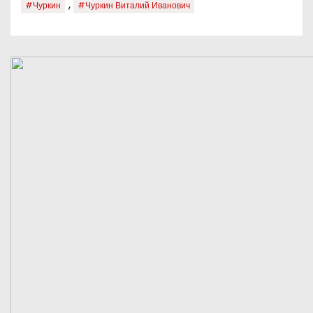
,
#Чуркин
#Чуркин Виталий Иванович
о
м
у