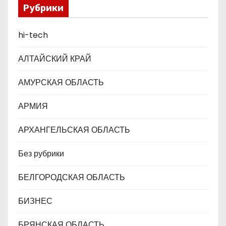
Рубрики
п
hi-tech
и
с
АЛТАЙСКИЙ КРАЙ
я
АМУРСКАЯ ОБЛАСТЬ
м
АРМИЯ
АРХАНГЕЛЬСКАЯ ОБЛАСТЬ
Без рубрики
БЕЛГОРОДСКАЯ ОБЛАСТЬ
БИЗНЕС
БРЯНСКАЯ ОБЛАСТЬ