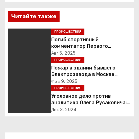
в
Читайте также
и
г
ПРОИСШЕСТВИЯ
Погиб спортивный
а
комментатор Первого
Александр Гришин
Авг 5, 2025
ц
ПРОИСШЕСТВИЯ
Пожар в здании бывшего
и
Электрозавода в Москве
успешно ликвидирован
Фев 9, 2025
я
ПРОИСШЕСТВИЯ
Уголовное дело против
п
аналитика Олега Русаковича:
обвинения, вымогательство и
о
Дек 3, 2024
неожиданные повороты
з
а