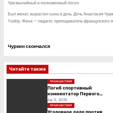
Чрезвычайный и полномочный посол.
Был женат, вырастил сына и дочь. Дочь Анастасия Чур
Today. Жена — педагог, преподаватель французского я
Н
Чуркин скончался
а
в
Читайте также
и
ПРОИСШЕСТВИЯ
г
Погиб спортивный
комментатор Первого
а
Александр Гришин
Авг 5, 2025
ПРОИСШЕСТВИЯ
ц
Уголовное дело против