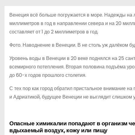
о
м
Венеция всё больше погружается в море. Надежды на л
у
миллиметров в год в направлении севера и на 20 милли
составляет от 1 до 2 миллиметров в год.
Фото. Наводнение в Венеции. В не столь уж далёком бу
Уровень воды в Венеции в 20 веке поднялся на 25 са
всемирного потепления. Вторая половина подъёма уро
до 60-х годов прошлого столетия.
С тех пор как город обратил пристальное внимание на
и Адриатикой, будущее Венеции не выглядит слишком 
Опасные химикалии попадают в организм ч
Н
вдыхаемый воздух, кожу или пищу