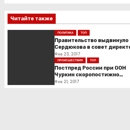
а
в
Читайте также
и
ПОЛИТИКА
ТОП
г
Правительство выдвинуло
Сердюкова в совет директ
а
ОАК
Фев 23, 2017
ПРОИСШЕСТВИЯ
ТОП
ц
Постпред России при ООН
и
Чуркин скоропостижно
скончался в Нью-йорке
Фев 21, 2017
я
п
о
з