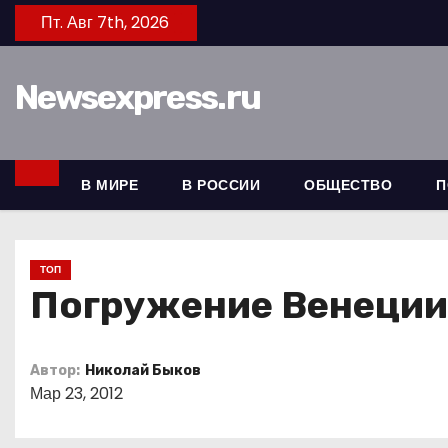
П
Пт. Авг 7th, 2026
е
р
Newsexpress.ru
е
й
т
и
В МИРЕ
В РОССИИ
ОБЩЕСТВО
П
к
с
о
ТОП
д
Погружение Венеции
е
р
Автор:
Николай Быков
ж
Мар 23, 2012
и
м