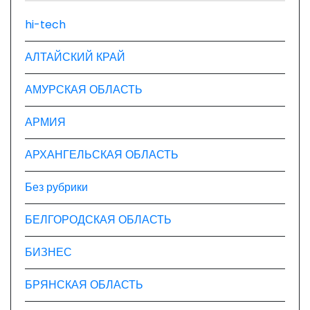
з
hi-tech
а
АЛТАЙСКИЙ КРАЙ
п
АМУРСКАЯ ОБЛАСТЬ
и
АРМИЯ
с
я
АРХАНГЕЛЬСКАЯ ОБЛАСТЬ
м
Без рубрики
БЕЛГОРОДСКАЯ ОБЛАСТЬ
БИЗНЕС
БРЯНСКАЯ ОБЛАСТЬ