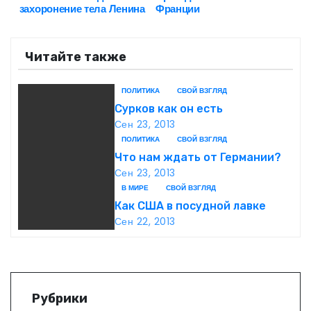
Н
захоронение тела Ленина
Франции
а
Читайте также
в
и
ПОЛИТИКА
СВОЙ ВЗГЛЯД
Сурков как он есть
г
Сен 23, 2013
ПОЛИТИКА
СВОЙ ВЗГЛЯД
а
Что нам ждать от Германии?
Сен 23, 2013
ц
В МИРЕ
СВОЙ ВЗГЛЯД
и
Как США в посудной лавке
Сен 22, 2013
я
п
о
Рубрики