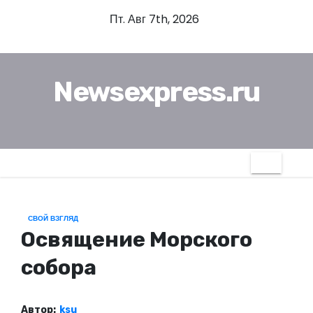
П
Пт. Авг 7th, 2026
е
р
е
Newsexpress.ru
й
т
и
к
с
о
д
СВОЙ ВЗГЛЯД
е
Освящение Морского
р
ж
собора
и
м
Автор:
ksu