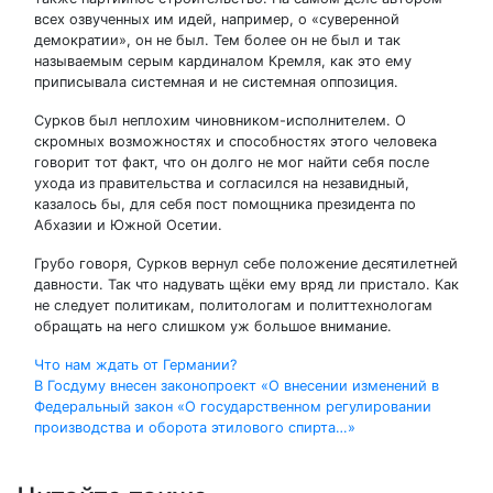
всех озвученных им идей, например, о «суверенной
демократии», он не был. Тем более он не был и так
называемым серым кардиналом Кремля, как это ему
приписывала системная и не системная оппозиция.
Сурков был неплохим чиновником-исполнителем. О
скромных возможностях и способностях этого человека
говорит тот факт, что он долго не мог найти себя после
ухода из правительства и согласился на незавидный,
казалось бы, для себя пост помощника президента по
Абхазии и Южной Осетии.
Грубо говоря, Сурков вернул себе положение десятилетней
давности. Так что надувать щёки ему вряд ли пристало. Как
не следует политикам, политологам и политтехнологам
обращать на него слишком уж большое внимание.
Навигация
Что нам ждать от Германии?
В Госдуму внесен законопроект «О внесении изменений в
по
Федеральный закон «О государственном регулировании
производства и оборота этилового спирта…»
записям