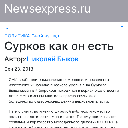
Перейти
Newsexpress.ru
к
содержимому
ПОЛИТИКА
Свой взгляд
Сурков как он есть
Автор:
Николай Быков
Сен 23, 2013
СМИ сообщили о назначении помощником президента
известного чиновника высокого уровня г-на Суркова.
Вышеназванный бюрократ находился в верхах около десяти
лет и с его именем многие напрасно связывают
большинство судьбоносных деяний верховной власти.
На его счету, по мнению широкой публики, множество
политтехнологических мер и шагов. Так ему приписывают
создание и кураторство молодёжного движения «Наши», а
также партийное строительство. На самом деле автором