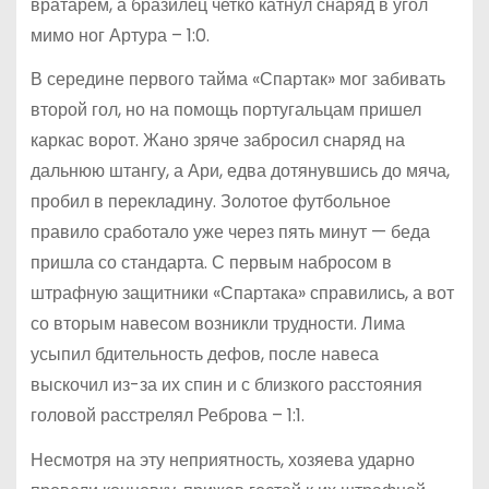
вратарем, а бразилец четко катнул снаряд в угол
мимо ног Артура – 1:0.
В середине первого тайма «Спартак» мог забивать
второй гол, но на помощь португальцам пришел
каркас ворот. Жано зряче забросил снаряд на
дальнюю штангу, а Ари, едва дотянувшись до мяча,
пробил в перекладину. Золотое футбольное
правило сработало уже через пять минут — беда
пришла со стандарта. С первым набросом в
штрафную защитники «Спартака» справились, а вот
со вторым навесом возникли трудности. Лима
усыпил бдительность дефов, после навеса
выскочил из-за их спин и с близкого расстояния
головой расстрелял Реброва – 1:1.
Несмотря на эту неприятность, хозяева ударно