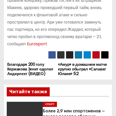
провели концовку, прижав гостей к их штрафной.
Макеев, здорово проведший первый тайм, вновь
подключился к фланговой атаке и сильно
прострелил в центр. Ари уже готовился замкнуть
пас партнера, но его опередил Жардел, который
четко пробил в противоход своему вратарю – 2:1,
сообщает
Eurosport
Благодаря 200 голу
«Амур» в домашнем матче
Н
Кержакова Зенит одолел
крупно обыграл «Салават
Андерлехт (ВИДЕО)
Юлаев» 5:2
а
в
Читайте также
и
СПОРТ
г
Более 2,9 млн спортсменов —