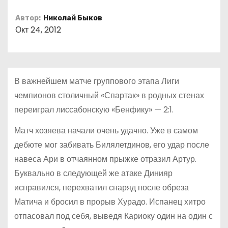
о
Автор:
Николай Быков
м
Окт 24, 2012
у
В важнейшем матче группового этапа Лиги
чемпионов столичный «Спартак» в родных стенах
переиграл лиссабонскую «Бенфику» — 2:1.
Матч хозяева начали очень удачно. Уже в самом
дебюте мог забивать Билялетдинов, его удар после
навеса Ари в отчаянном прыжке отразил Артур.
Буквально в следующей же атаке Динияр
исправился, перехватил снаряд после обреза
Матича и бросил в прорыв Хурадо. Испанец хитро
отпасовал под себя, выведя Кариоку один на один с