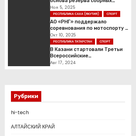
основа резерва сборных
а
России
Ноя 5, 2025
РЕСПУБЛИКА САХА (ЯКУТИЯ)
СПОРТ
ц
АО «РНГ» поддержало
соревнования по мотоспорту в
и
Якутии
Окт 10, 2025
РЕСПУБЛИКА ТАТАРСТАН
СПОРТ
я
В Казани стартовали Третьи
п
Всероссийские
Трансплантационные Игры
Авг 17, 2024
о
з
а
Рубрики
п
hi-tech
и
АЛТАЙСКИЙ КРАЙ
с