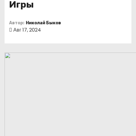
Игры
о
м
у
Автор:
Николай Быков
Авг 17, 2024