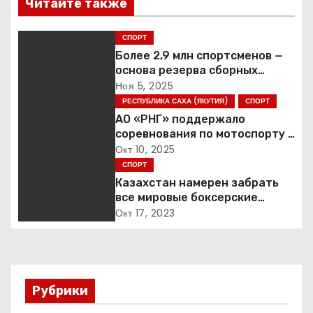
Читайте также
и
СПОРТ
г
Более 2,9 млн спортсменов —
основа резерва сборных
а
России
Ноя 5, 2025
РЕСПУБЛИКА САХА (ЯКУТИЯ)
СПОРТ
ц
АО «РНГ» поддержало
соревнования по мотоспорту в
и
Якутии
Окт 10, 2025
СПОРТ
я
Казахстан намерен забрать
п
все мировые боксерские
титулы
Окт 17, 2023
о
з
а
Рубрики