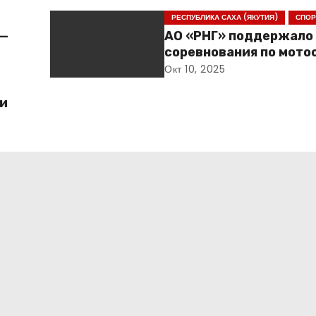
РЕСПУБЛИКА САХА (ЯКУТИЯ)
СПОР
 —
АО «РНГ» поддержало
соревнования по мото
Якутии
Окт 10, 2025
ьи