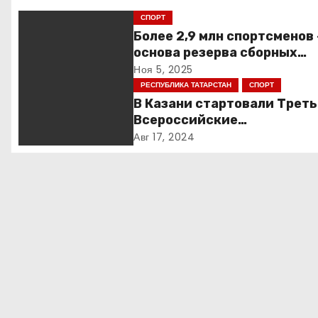
и
СПОРТ
г
Более 2,9 млн спортсменов
основа резерва сборных
а
России
Ноя 5, 2025
РЕСПУБЛИКА ТАТАРСТАН
СПОРТ
ц
В Казани стартовали Трет
и
Всероссийские
Трансплантационные Игры
Авг 17, 2024
я
п
о
з
а
п