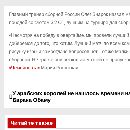
о
м
Главный тренер сборной России Олег Знарок назвал м
у
победой со счётом 3:2 ОТ, лучшим на турнире для сбор
«Несмотря на победу в овертайме, мы провели лучший м
доберёмся до того, что хотим. Лучший матч по всем ко
рисунку игры и самоотдаче вопросов нет. Тот же Малк
обороной. Не зря же они несколько матчей не пропуска
«Чемпионата»
Мария Роговская.
У арабских королей не нашлось времени н
Н
Барака Обаму
а
в
Читайте также