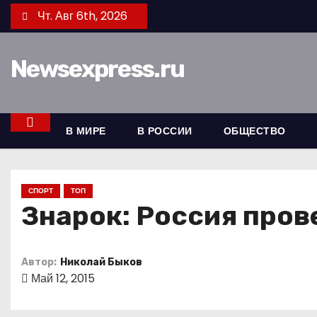
П
Чт. Авг 6th, 2026
е
р
Newsexpress.ru
е
й
т
и
В МИРЕ
В РОССИИ
ОБЩЕСТВО
к
с
о
СПОРТ
ТОП
д
Знарок: Россия пров
е
р
Автор:
Николай Быков
ж
Май 12, 2015
и
м