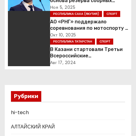
основа резерва сборных
а
России
Ноя 5, 2025
РЕСПУБЛИКА САХА (ЯКУТИЯ)
СПОРТ
ц
АО «РНГ» поддержало
соревнования по мотоспорту в
и
Якутии
Окт 10, 2025
РЕСПУБЛИКА ТАТАРСТАН
СПОРТ
я
В Казани стартовали Третьи
п
Всероссийские
Трансплантационные Игры
Авг 17, 2024
о
з
а
Рубрики
п
hi-tech
и
АЛТАЙСКИЙ КРАЙ
с