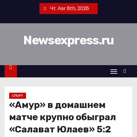
П
Чт. Авг 6th, 2026
е
р
е
Newsexpress.ru
й
т
и
к
с
о
д
СПОРТ
е
«Амур» в домашнем
р
ж
матче крупно обыграл
и
«Салават Юлаев» 5:2
м