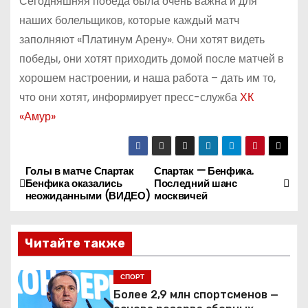
Сегодняшняя победа была очень важна и для
наших болельщиков, которые каждый матч
заполняют «Платинум Арену». Они хотят видеть
победы, они хотят приходить домой после матчей в
хорошем настроении, и наша работа – дать им то,
что они хотят, информирует пресс-служба
ХК
«Амур»
Голы в матче Спартак
Спартак — Бенфика.
Н
Бенфика оказались
Последний шанс
неожиданными (ВИДЕО)
москвичей
а
в
Читайте также
и
СПОРТ
г
Более 2,9 млн спортсменов —