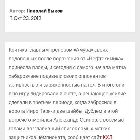
о
Автор:
Николай Быков
м
Окт 23, 2012
у
Критика главным тренером «Амура» своих
подопечных после поражения от «Нефтехимика»
принесла плоды, и сегодня с самого начала матча
хабаровчане подавили своих оппонентов
активностью и заряженностью на гол. В итоге они
всю игру лидировали в счете, а решающее усилие
сделали в третьем периоде, когда забросили в
ворота Ииро Таркки две шайбы. Дублем в этой
встрече отметился Александр Осипов, с восемью
голами возглавивший список самых метких
защитников чемпионата, сообщает сайт
КХЛ
.