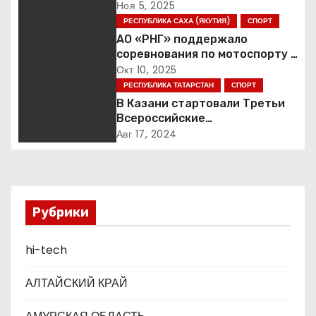
а
России
Ноя 5, 2025
РЕСПУБЛИКА САХА (ЯКУТИЯ)
СПОРТ
ц
АО «РНГ» поддержало
соревнования по мотоспорту в
и
Якутии
Окт 10, 2025
РЕСПУБЛИКА ТАТАРСТАН
СПОРТ
я
В Казани стартовали Третьи
п
Всероссийские
Трансплантационные Игры
Авг 17, 2024
о
з
а
Рубрики
п
hi-tech
и
АЛТАЙСКИЙ КРАЙ
с