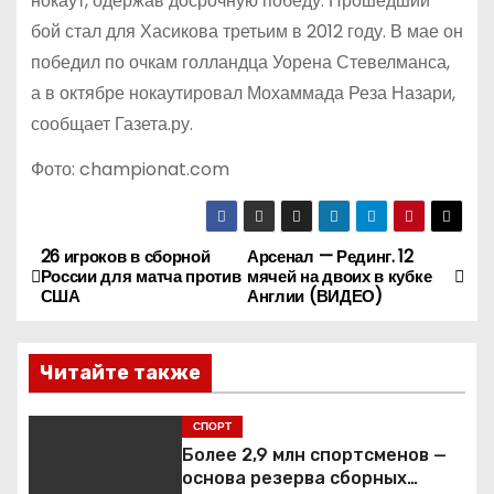
нокаут, одержав досрочную победу. Прошедший
бой стал для Хасикова третьим в 2012 году. В мае он
победил по очкам голландца Уорена Стевелманса,
а в октябре нокаутировал Мохаммада Реза Назари,
сообщает Газета.ру.
Фото: championat.com
26 игроков в сборной
Арсенал — Рединг. 12
Н
России для матча против
мячей на двоих в кубке
США
Англии (ВИДЕО)
а
в
Читайте также
и
СПОРТ
г
Более 2,9 млн спортсменов —
основа резерва сборных