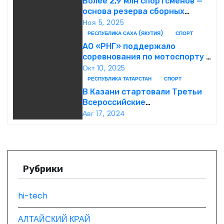
г
Более 2,9 млн спортсменов —
основа резерва сборных
а
России
Ноя 5, 2025
РЕСПУБЛИКА САХА (ЯКУТИЯ)
СПОРТ
ц
АО «РНГ» поддержало
соревнования по мотоспорту в
и
Якутии
Окт 10, 2025
РЕСПУБЛИКА ТАТАРСТАН
СПОРТ
я
В Казани стартовали Третьи
п
Всероссийские
Трансплантационные Игры
Авг 17, 2024
о
з
а
Рубрики
п
hi-tech
и
АЛТАЙСКИЙ КРАЙ