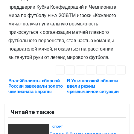
преддверии Кубка Конфедераций и Чемпионата
мира по футболу FIFA 2018ТМ игроки «Кожаного
мяча» получат уникальную возможность
прикоснуться к организации матчей главного
футбольного первенства, став частью команды
подавателей мячей, и оказаться на расстоянии
вытянутой руки от легенд мирового футбола.
Волейболисты сборной
В Ульяновской области
Н
России завоевали золото
ввели режим
чемпионата Европы
чрезвычайной ситуации
а
в
Читайте также
и
СПОРТ