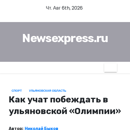
П
Чт. Авг 6th, 2026
е
р
е
Newsexpress.ru
й
т
и
к
с
о
д
СПОРТ
УЛЬЯНОВСКАЯ ОБЛАСТЬ
е
Как учат побеждать в
р
ж
ульяновской «Олимпии»
и
м
Автор:
Николай Быков