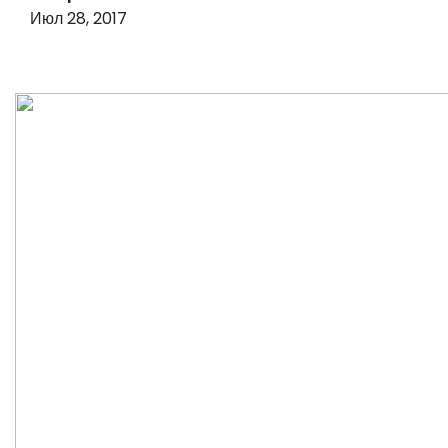
о
Июл 28, 2017
м
у