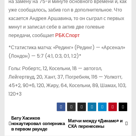
на замену на 75-й минуте основного времени и, как
уже сообщалось, забив гол в дополнительное. Что
касается Андрея Аршавина, то он сыграл с первых
минут и записал себе в актив две голевые
передачи, сообщает
РБК.Спорт
*Статистика матча: «Рединг» (Рединг) — «Арсенал»
(Лондон) — 5:7 (4:1, 0:3, 0:1, 1:2)*
Голы: Робертс, 12, Косельни, 18 — автогол,
Лейгертвуд, 20, Хант, 37, Погребняк, 116 — Уолкотт,
45+2, 90+6, 120, Жиру, 64, Косельни, 89, Шамах, 103,
120+3
Бату Хасиков
Н
Матчи между «Динамо» и
нокаутировал соперника
СКА перенесены
в первом раунде
а