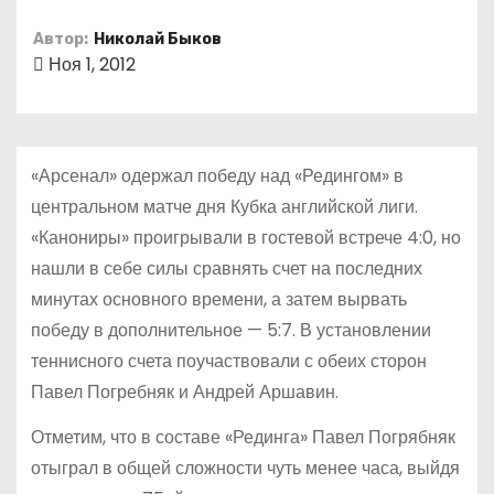
о
Автор:
Николай Быков
м
Ноя 1, 2012
у
«Арсенал» одержал победу над «Редингом» в
центральном матче дня Кубка английской лиги.
«Канониры» проигрывали в гостевой встрече 4:0, но
нашли в себе силы сравнять счет на последних
минутах основного времени, а затем вырвать
победу в дополнительное — 5:7. В установлении
теннисного счета поучаствовали с обеих сторон
Павел Погребняк и Андрей Аршавин.
Отметим, что в составе «Рединга» Павел Погрябняк
отыграл в общей сложности чуть менее часа, выйдя