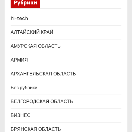
а
Рубрики
п
hi-tech
и
АЛТАЙСКИЙ КРАЙ
с
АМУРСКАЯ ОБЛАСТЬ
я
АРМИЯ
м
АРХАНГЕЛЬСКАЯ ОБЛАСТЬ
Без рубрики
БЕЛГОРОДСКАЯ ОБЛАСТЬ
БИЗНЕС
БРЯНСКАЯ ОБЛАСТЬ