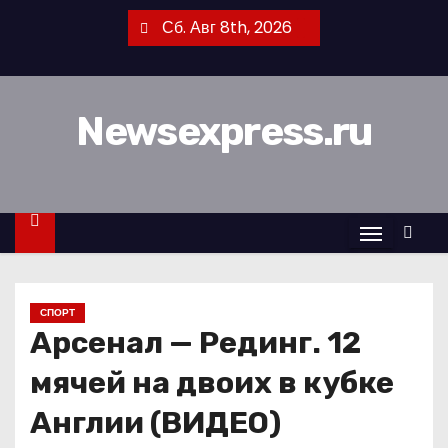
П
Сб. Авг 8th, 2026
е
р
е
Newsexpress.ru
й
т
и
к
с
о
д
СПОРТ
е
Арсенал — Рединг. 12
р
ж
мячей на двоих в кубке
и
Англии (ВИДЕО)
м