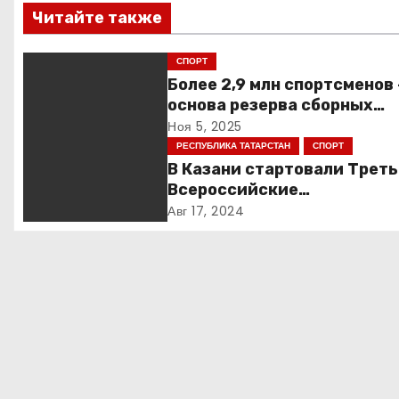
в
Читайте также
и
СПОРТ
г
Более 2,9 млн спортсменов
основа резерва сборных
а
России
Ноя 5, 2025
РЕСПУБЛИКА ТАТАРСТАН
СПОРТ
ц
В Казани стартовали Трет
и
Всероссийские
Трансплантационные Игры
Авг 17, 2024
я
п
о
з
а