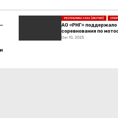
РЕСПУБЛИКА САХА (ЯКУТИЯ)
СПОР
 —
АО «РНГ» поддержало
соревнования по мото
Якутии
Окт 10, 2025
ьи