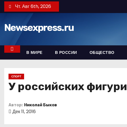
П
Чт. Авг 6th, 2026
е
р
Newsexpress.ru
е
й
т
и
В МИРЕ
В РОССИИ
ОБЩЕСТВО
к
с
о
СПОРТ
д
У российских фигури
е
р
Автор:
Николай Быков
ж
Дек 11, 2016
и
м