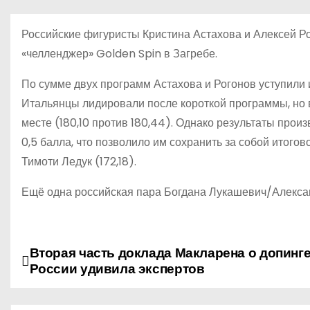
о
м
Российские фигуристы Кристина Астахова и Алексей Ро
у
«челленджер» Golden Spin в Загребе.
По сумме двух программ Астахова и Рогонов уступили 
Итальянцы лидировали после короткой программы, но 
месте (180,10 против 180,44). Однако результаты про
0,5 балла, что позволило им сохранить за собой итого
Тимоти Ледук (172,18).
Ещё одна российская пара Богдана Лукашевич/Александ
Вторая часть доклада Макларена о допинге
Н
России удивила экспертов
а