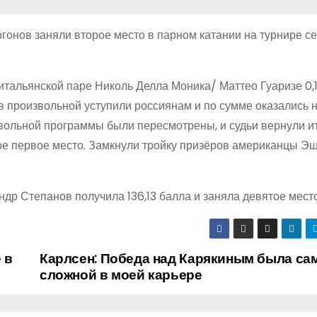
гонов заняли второе место в парном катании на турнире с
итальянской паре Николь Делла Моника/ Маттео Гуаризе 0,1
в произвольной уступили россиянам и по сумме оказались 
извольной программы были пересмотрены, и судьи вернули 
вое первое место. Замкнули тройку призёров американцы Эш
р Степанов получила 136,13 балла и заняла девятое место
 в
Карлсен: Победа над Карякиным была са
сложной в моей карьере