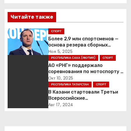
а
в
Читайте также
и
СПОРТ
г
Более 2,9 млн спортсменов —
основа резерва сборных
а
России
Ноя 5, 2025
РЕСПУБЛИКА САХА (ЯКУТИЯ)
СПОРТ
ц
АО «РНГ» поддержало
соревнования по мотоспорту в
и
Якутии
Окт 10, 2025
РЕСПУБЛИКА ТАТАРСТАН
СПОРТ
я
В Казани стартовали Третьи
п
Всероссийские
Трансплантационные Игры
Авг 17, 2024
о
з