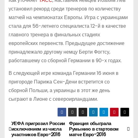
Как уточняет
ТАСС
, наставник немцев Йоахим Лев
установил рекорд среди тренеров по количеству
матчей на чемпионатах Европы. Игра с украинцами
стала для 56-летнего специалиста 12-й в качестве
главного тренера в финальных стадиях
европейских первенств. Предыдущее достижение
принадлежало другому немцу Берти Фогтсу,
работавшему со сборной Германии в 90-х годах.
В следующей игре команда Германии 16 июня в
пригороде Парижа Сен-Дени встретится со
сборной Польши, а украинцы в этот же день
сыграют в Лионе с североирландцами.
УЕФА пригрозил России
Франция обыграла
Н
исключением из числа
Румынию в стартовом
участников Евро-2016
матче Евро-2016