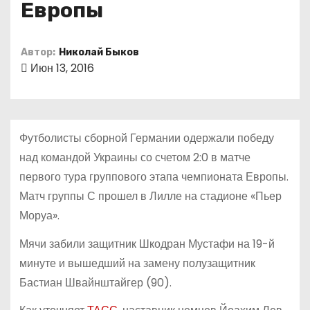
Европы
о
м
у
Автор:
Николай Быков
Июн 13, 2016
Футболисты сборной Германии одержали победу
над командой Украины со счетом 2:0 в матче
первого тура группового этапа чемпионата Европы.
Матч группы С прошел в Лилле на стадионе «Пьер
Моруа».
Мячи забили защитник Шкодран Мустафи на 19-й
минуте и вышедший на замену полузащитник
Бастиан Швайнштайгер (90).