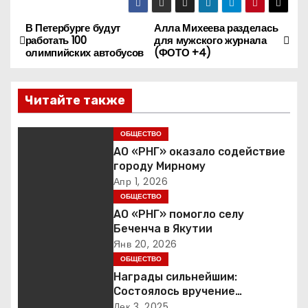
В Петербурге будут
Алла Михеева разделась
Н
работать 100
для мужского журнала
олимпийских автобусов
(ФОТО +4)
а
в
Читайте также
и
ОБЩЕСТВО
г
АО «РНГ» оказало содействие
городу Мирному
а
Апр 1, 2026
ОБЩЕСТВО
ц
АО «РНГ» помогло селу
Беченча в Якутии
и
Янв 20, 2026
ОБЩЕСТВО
я
Награды сильнейшим:
п
Состоялось вручение
международной премии Best
Дек 3, 2025