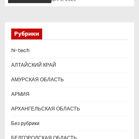
о
Business Awards
з
а
Рубрики
п
hi-tech
и
АЛТАЙСКИЙ КРАЙ
с
АМУРСКАЯ ОБЛАСТЬ
я
АРМИЯ
м
АРХАНГЕЛЬСКАЯ ОБЛАСТЬ
Без рубрики
БЕЛГОРОДСКАЯ ОБЛАСТЬ