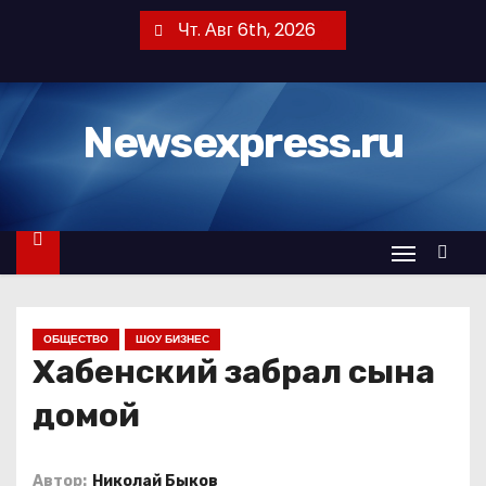
П
Чт. Авг 6th, 2026
е
р
е
Newsexpress.ru
й
т
и
к
с
о
д
ОБЩЕСТВО
ШОУ БИЗНЕС
е
Хабенский забрал сына
р
ж
домой
и
м
Автор:
Николай Быков