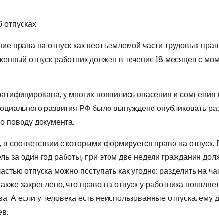
б отпусках
ие права на отпуск как неотъемлемой части трудовых прав
уженный отпуск работник должен в течение 18 месяцев с мом
 ратифицирована, у многих появились опасения и сомнения 
 социального развития РФ было вынуждено опубликовать ра
о поводу документа.
 в соответствии с которыми формируется право на отпуск. 
ель за один год работы, при этом две недели гражданин дол
частью отпуска можно поступать как угодно: разделить на ча
также закреплено, что право на отпуск у работника появляе
а. А если у человека есть неиспользованные отпуска, ему 
ев.