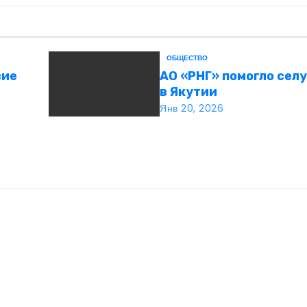
ОБЩЕСТВО
вие
АО «РНГ» помогло сел
в Якутии
Янв 20, 2026
st