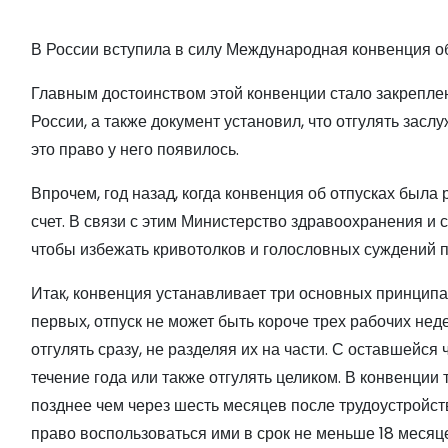
о
м
В России вступила в силу Международная конвенция о
у
Главным достоинством этой конвенции стало закреплен
России, а также документ установил, что отгулять засл
это право у него появилось.
Впрочем, год назад, когда конвенция об отпусках была
счет. В связи с этим Министерство здравоохранения и
чтобы избежать кривотолков и голословных суждений п
Итак, конвенция устанавливает три основных принципа,
первых, отпуск не может быть короче трех рабочих нед
отгулять сразу, не разделяя их на части. С оставшейся 
течение года или также отгулять целиком. В конвенции 
позднее чем через шесть месяцев после трудоустройств
право воспользоваться ими в срок не меньше 18 месяц