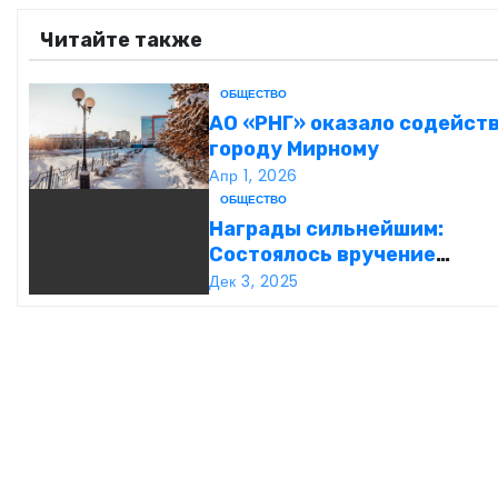
в
Читайте также
и
ОБЩЕСТВО
г
АО «РНГ» оказало содейст
городу Мирному
а
Апр 1, 2026
ОБЩЕСТВО
ц
Награды сильнейшим:
и
Состоялось вручение
международной премии Be
Дек 3, 2025
я
Business Awards
п
о
з
а