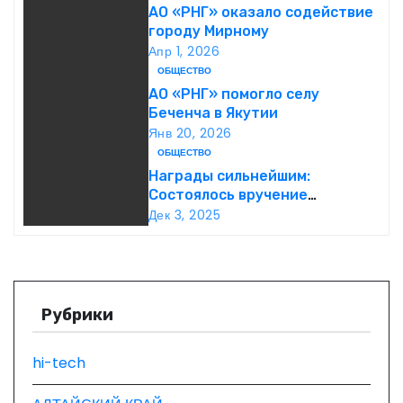
г
АО «РНГ» оказало содействие
городу Мирному
а
Апр 1, 2026
ОБЩЕСТВО
ц
АО «РНГ» помогло селу
Беченча в Якутии
и
Янв 20, 2026
ОБЩЕСТВО
я
Награды сильнейшим:
п
Состоялось вручение
международной премии Best
Дек 3, 2025
о
Business Awards
з
а
Рубрики
п
hi-tech
и