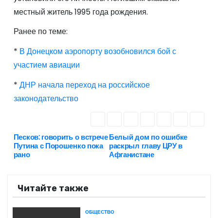
местный житель 1995 года рождения.
Ранее по теме:
*
В Донецком аэропорту возобновился бой с
участием авиации
*
ДНР начала переход на российское
законодательство
Песков: говорить о встрече
Белый дом по ошибке
Н
Путина с Порошенко пока
раскрыл главу ЦРУ в
рано
Афганистане
а
в
Читайте также
и
ОБЩЕСТВО