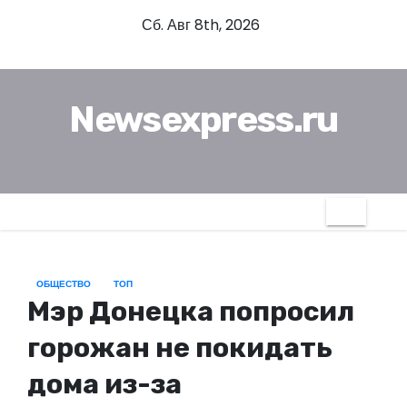
П
Сб. Авг 8th, 2026
е
р
е
Newsexpress.ru
й
т
и
к
с
о
д
ОБЩЕСТВО
ТОП
е
Мэр Донецка попросил
р
ж
горожан не покидать
и
дома из-за
м