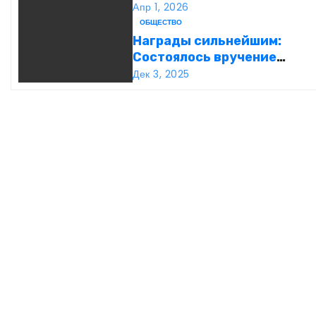
Апр 1, 2026
ц
ОБЩЕСТВО
и
Награды сильнейшим:
Состоялось вручение
я
международной премии Be
Дек 3, 2025
Business Awards
п
о
з
а
п
и
с
я