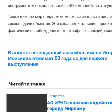
инструментом воспользовались 40 компаний, на это уш
Также в числе мер поддержки московские власти ввел
сроков сдачи объектов. Это означает, что такие проек
фактически освобожденные от штрафных санкций, смог
В августе легендарный ансамбль имени Иго
Н
Моисеева отмечает 83 года со дня первого
а
выступления
в
Читайте также
и
г
ОБЩЕСТВО
АО «РНГ» оказало содейст
а
городу Мирному