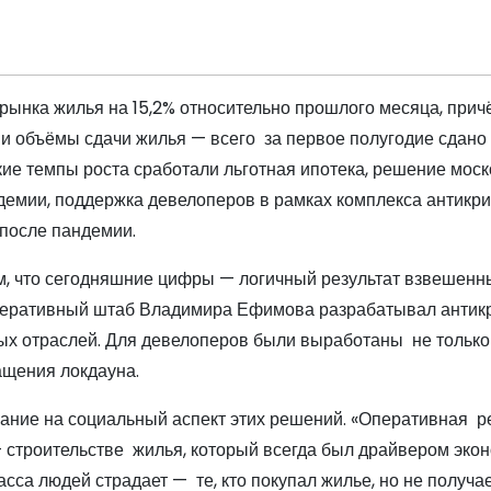
ынка жилья на 15,2% относительно прошлого месяца, прич
и объёмы сдачи жилья — всего за первое полугодие сдано 
акие темпы роста сработали льготная ипотека, решение моск
ндемии, поддержка девелоперов в рамках комплекса антикр
 после пандемии.
м, что сегодняшние цифры — логичный результат взвешенн
а оперативный штаб Владимира Ефимова разрабатывал анти
ных отраслей. Для девелоперов были выработаны не тольк
ащения локдауна.
ание на социальный аспект этих решений. «Оперативная р
строительстве жилья, который всегда был драйвером экон
асса людей страдает — те, кто покупал жилье, но не получае