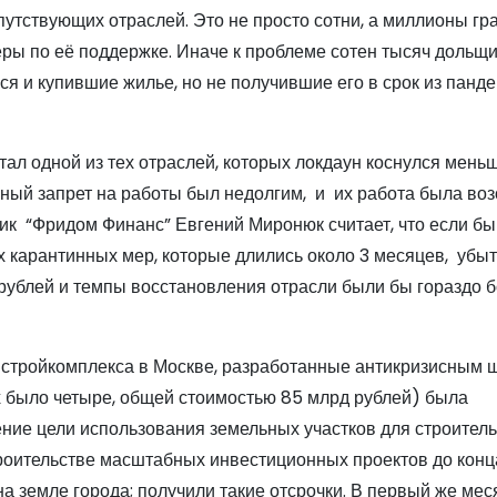
сопутствующих отраслей. Это не просто сотни, а миллионы гр
ры по её поддержке. Иначе к проблеме сотен тысяч дольщи
ся и купившие жилье, но не получившие его в срок из панд
ал одной из тех отраслей, которых локдаун коснулся меньш
лный запрет на работы был недолгим, и их работа была во
тик “Фридом Финанс” Евгений Миронюк считает, что если б
х карантинных мер, которые длились около 3 месяцев, убыт
 рублей и темпы восстановления отрасли были бы гораздо 
стройкомплекса в Москве, разработанные антикризисным 
их было четыре, общей стоимостью 85 млрд рублей) была
ние цели использования земельных участков для строитель
роительстве масштабных инвестиционных проектов до конца
а земле города; получили такие отсрочки. В первый же мес