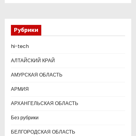
Business Awards
з
а
Рубрики
п
hi-tech
и
с
АЛТАЙСКИЙ КРАЙ
я
АМУРСКАЯ ОБЛАСТЬ
м
АРМИЯ
АРХАНГЕЛЬСКАЯ ОБЛАСТЬ
Без рубрики
БЕЛГОРОДСКАЯ ОБЛАСТЬ