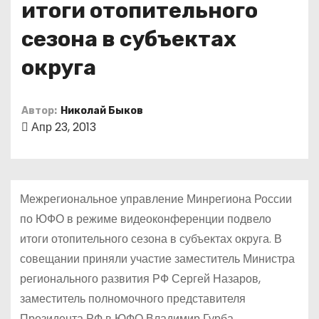
итоги отопительного
о
м
сезона в субъектах
у
округа
Автор:
Николай Быков
Апр 23, 2013
Межрегиональное управление Минрегиона России
по ЮФО в режиме видеоконференции подвело
итоги отопительного сезона в субъектах округа. В
совещании приняли участие заместитель Министра
регионального развития РФ Сергей Назаров,
заместитель полномочного представителя
Президента РФ в ЮФО Владимир Гурба,