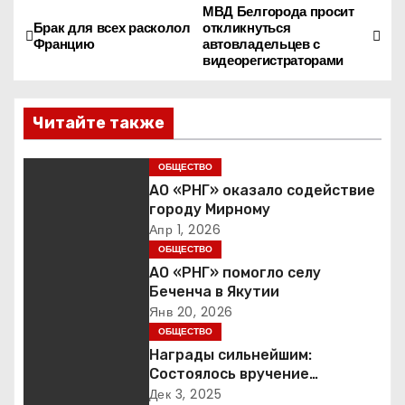
МВД Белгорода просит
Н
Брак для всех расколол
откликнуться
Францию
автовладельцев с
а
видеорегистраторами
в
Читайте также
и
г
ОБЩЕСТВО
АО «РНГ» оказало содействие
а
городу Мирному
Апр 1, 2026
ц
ОБЩЕСТВО
АО «РНГ» помогло селу
и
Беченча в Якутии
Янв 20, 2026
я
ОБЩЕСТВО
Награды сильнейшим:
п
Состоялось вручение
международной премии Best
о
Дек 3, 2025