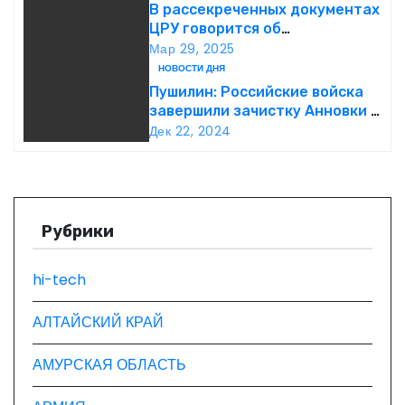
В рассекреченных документах
и
ЦРУ говорится об
«обнаружении» Ковчега
Мар 29, 2025
я
Завета
НОВОСТИ ДНЯ
Пушилин: Российские войска
п
завершили зачистку Анновки в
ДНР
о
Дек 22, 2024
з
а
Рубрики
п
hi-tech
и
с
АЛТАЙСКИЙ КРАЙ
я
АМУРСКАЯ ОБЛАСТЬ
м