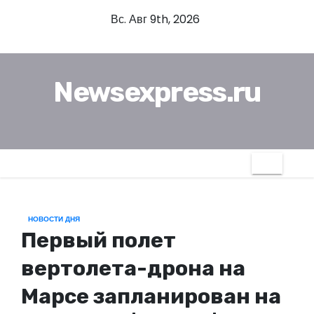
П
Вс. Авг 9th, 2026
е
р
е
Newsexpress.ru
й
т
и
к
с
о
д
НОВОСТИ ДНЯ
е
Первый полет
р
ж
вертолета-дрона на
и
Марсе запланирован на
м