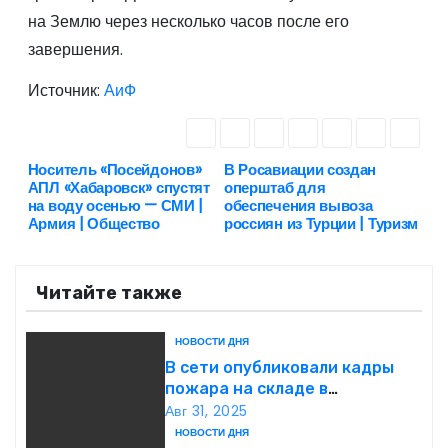
на Землю через несколько часов после его
завершения.
Источник:
АиФ
Носитель «Посейдонов»
В Росавиации создан
Н
АПЛ «Хабаровск» спустят
оперштаб для
на воду осенью — СМИ |
обеспечения вывоза
а
Армия | Общество
россиян из Турции | Туризм
в
Читайте также
и
г
НОВОСТИ ДНЯ
В сети опубликовали кадры
а
пожара на складе в
подмосковной Балашихе
Авг 31, 2025
ц
НОВОСТИ ДНЯ