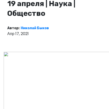
19 апреля | Наука |
о
м
Общество
у
Автор:
Николай Быков
Апр 17, 2021