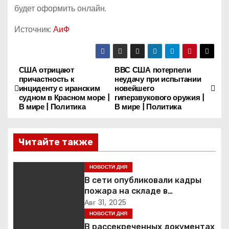
будет оформить онлайн.
Источник:
АиФ
США отрицают
ВВС США потерпели
Н
причастность к
неудачу при испытании
инциденту с иранским
новейшего
а
судном в Красном море |
гиперзвукового оружия |
В мире | Политика
В мире | Политика
в
и
Читайте также
г
НОВОСТИ ДНЯ
а
В сети опубликовали кадры
пожара на складе в
ц
подмосковной Балашихе
Авг 31, 2025
НОВОСТИ ДНЯ
и
В рассекреченных документах