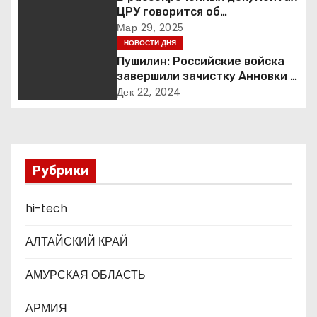
ЦРУ говорится об
я
«обнаружении» Ковчега
Мар 29, 2025
Завета
НОВОСТИ ДНЯ
п
Пушилин: Российские войска
завершили зачистку Анновки в
о
ДНР
Дек 22, 2024
з
а
п
Рубрики
и
hi-tech
с
АЛТАЙСКИЙ КРАЙ
я
АМУРСКАЯ ОБЛАСТЬ
м
АРМИЯ