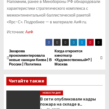
Напомним, ранее в Минобороны РФ обнародовали
характеристики стратегического комплекса с
межконтинентальной баллистической ракетой
«Ярс-С». Подробнее —
в материале АиФ.ru.
Источник:
АиФ
Захарова
Когда откроется
Н
прокомментировала
кинотеатр
новые санкции Киева | В
«Художественный»? |
а
России | Политика
Москва
в
Читайте также
и
г
НОВОСТИ ДНЯ
В сети опубликовали кадры
а
пожара на складе в