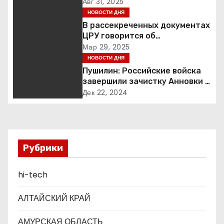
подмосковной Балашихе
Авг 31, 2025
ц
НОВОСТИ ДНЯ
В рассекреченных документах
и
ЦРУ говорится об
«обнаружении» Ковчега
Мар 29, 2025
я
Завета
НОВОСТИ ДНЯ
Пушилин: Российские войска
п
завершили зачистку Анновки в
ДНР
о
Дек 22, 2024
з
а
Рубрики
п
hi-tech
и
с
АЛТАЙСКИЙ КРАЙ
я
АМУРСКАЯ ОБЛАСТЬ