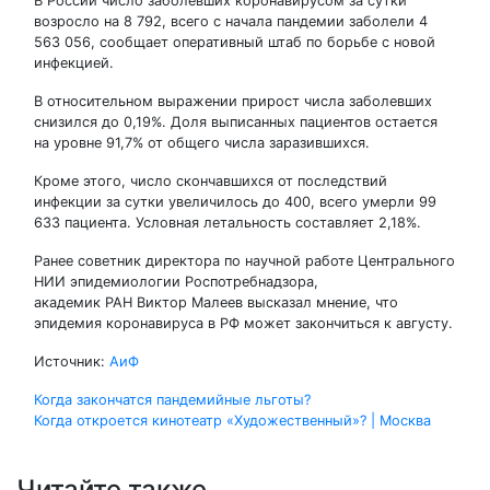
В России число заболевших коронавирусом за сутки
возросло на 8 792, всего с начала пандемии заболели 4
563 056, сообщает оперативный штаб по борьбе с новой
инфекцией.
В относительном выражении прирост числа заболевших
снизился до 0,19%. Доля выписанных пациентов остается
на уровне 91,7% от общего числа заразившихся.
Кроме этого, число скончавшихся от последствий
инфекции за сутки увеличилось до 400, всего умерли 99
633 пациента. Условная летальность составляет 2,18%.
Ранее советник директора по научной работе Центрального
НИИ эпидемиологии Роспотребнадзора,
академик РАН Виктор Малеев высказал мнение, что
эпидемия коронавируса в РФ может закончиться к августу.
Источник:
АиФ
Навигация
Когда закончатся пандемийные льготы?
Когда откроется кинотеатр «Художественный»? | Москва
по
Читайте также