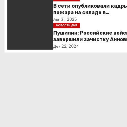
г
В сети опубликовали кадр
пожара на складе в
а
подмосковной Балашихе
Авг 31, 2025
НОВОСТИ ДНЯ
ц
Пушилин: Российские войс
и
завершили зачистку Аннов
ДНР
Дек 22, 2024
я
п
о
з
а
п
и