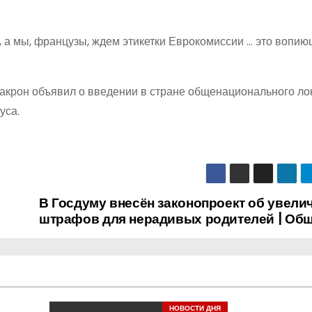
, а мы, французы, ждем этикетки Еврокомиссии … это вопи
акрон объявил о введении в стране общенационального ло
уса.
В Госдуму внесён законопроект об увели
штрафов для нерадивых родителей | Об
НОВОСТИ ДНЯ