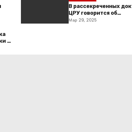
ы
В рассекреченных до
ЦРУ говорится об
«обнаружении» Ковче
Мар 29, 2025
Завета
ка
ки в