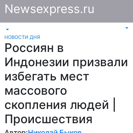
Перейти
Newsexpress.ru
к
содержимому
НОВОСТИ ДНЯ
Россиян в
Индонезии призвали
избегать мест
массового
скопления людей |
Происшествия
Автор:
Николай Быков