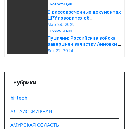
ц
НОВОСТИ ДНЯ
В рассекреченных документах
и
ЦРУ говорится об
«обнаружении» Ковчега
Мар 29, 2025
я
Завета
НОВОСТИ ДНЯ
Пушилин: Российские войска
п
завершили зачистку Анновки в
ДНР
о
Дек 22, 2024
з
а
Рубрики
п
hi-tech
и
с
АЛТАЙСКИЙ КРАЙ
я
АМУРСКАЯ ОБЛАСТЬ