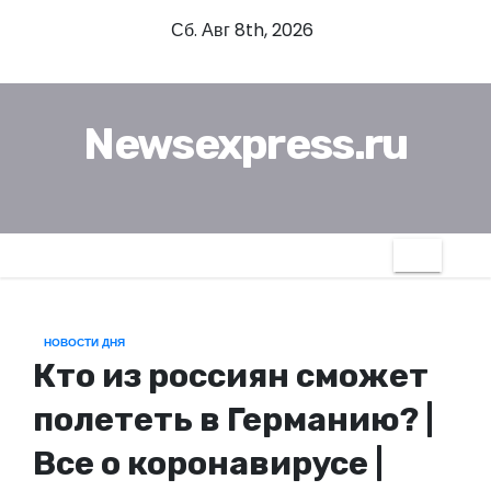
П
Сб. Авг 8th, 2026
е
р
е
Newsexpress.ru
й
т
и
к
с
о
д
НОВОСТИ ДНЯ
е
Кто из россиян сможет
р
ж
полететь в Германию? |
и
Все о коронавирусе |
м