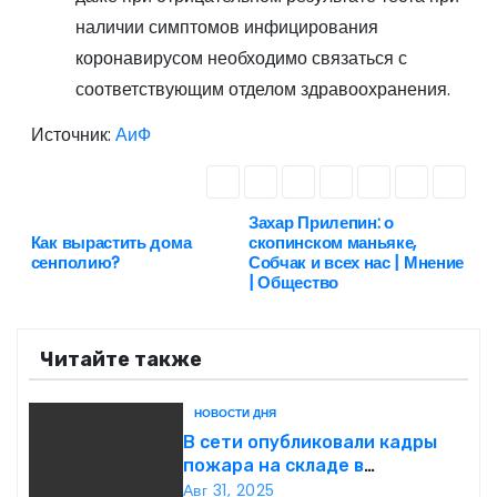
наличии симптомов инфицирования
коронавирусом необходимо связаться с
соответствующим отделом здравоохранения.
Источник:
АиФ
Захар Прилепин: о
Н
Как вырастить дома
скопинском маньяке,
сенполию?
Собчак и всех нас | Мнение
а
| Общество
в
Читайте также
и
г
НОВОСТИ ДНЯ
В сети опубликовали кадры
а
пожара на складе в
подмосковной Балашихе
Авг 31, 2025