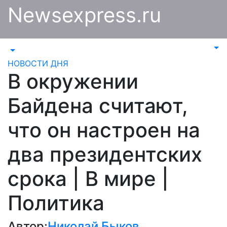
Перейти
Newsexpress.ru
к
содержимому
НОВОСТИ ДНЯ
В окружении
Байдена считают,
что он настроен на
два президентских
срока | В мире |
Политика
Автор:
Николай Быков