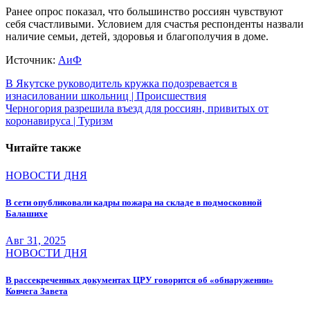
Ранее опрос показал, что большинство россиян чувствуют
себя счастливыми. Условием для счастья респонденты назвали
наличие семьи, детей, здоровья и благополучия в доме.
Источник:
АиФ
Навигация
В Якутске руководитель кружка подозревается в
изнасиловании школьниц | Происшествия
по
Черногория разрешила въезд для россиян, привитых от
записям
коронавируса | Туризм
Читайте также
НОВОСТИ ДНЯ
В сети опубликовали кадры пожара на складе в подмосковной
Балашихе
Авг 31, 2025
НОВОСТИ ДНЯ
В рассекреченных документах ЦРУ говорится об «обнаружении»
Ковчега Завета