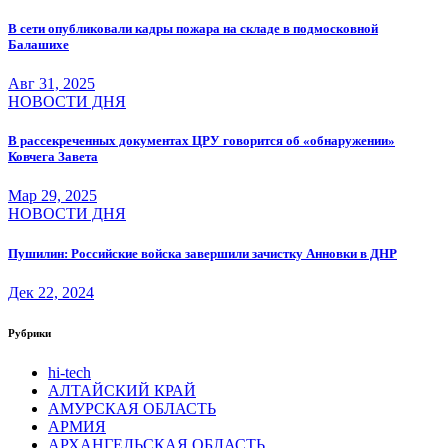
В сети опубликовали кадры пожара на складе в подмосковной
Балашихе
Авг 31, 2025
НОВОСТИ ДНЯ
В рассекреченных документах ЦРУ говорится об «обнаружении»
Ковчега Завета
Мар 29, 2025
НОВОСТИ ДНЯ
Пушилин: Российские войска завершили зачистку Анновки в ДНР
Дек 22, 2024
Рубрики
hi-tech
АЛТАЙСКИЙ КРАЙ
АМУРСКАЯ ОБЛАСТЬ
АРМИЯ
АРХАНГЕЛЬСКАЯ ОБЛАСТЬ