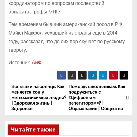
координатором по вопросам последствий
авиакатастрофы MH17.
Тем временем бывший американский посол в РФ
Майкл Макфол, уехавший из страны еще в 2014
году, рассказал, что до сих пор скучает по русскому
творогу.
Источник:
АиФ
Вспышки на солнце. Как
Помощь школьникам. Как
Н
меняется сон у
подружиться с
метеозависимых людей?
«Цифровым
а
| Здоровая жизнь |
репетитором»? |
Здоровье
Образование | Общество
в
и
Читайте также