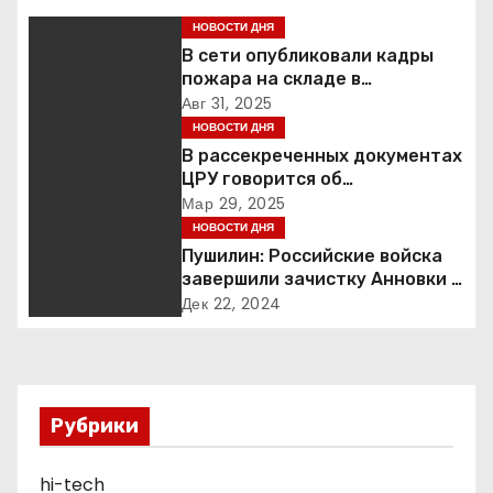
г
НОВОСТИ ДНЯ
а
В сети опубликовали кадры
пожара на складе в
ц
подмосковной Балашихе
Авг 31, 2025
НОВОСТИ ДНЯ
и
В рассекреченных документах
ЦРУ говорится об
я
«обнаружении» Ковчега
Мар 29, 2025
Завета
НОВОСТИ ДНЯ
п
Пушилин: Российские войска
завершили зачистку Анновки в
о
ДНР
Дек 22, 2024
з
а
п
Рубрики
и
hi-tech