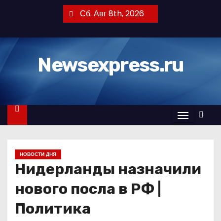
П
Сб. Авг 8th, 2026
е
р
е
Newsexpress.ru
й
т
и
к
с
о
д
НОВОСТИ ДНЯ
е
Нидерланды назначили
р
ж
нового посла в РФ |
и
Политика
м